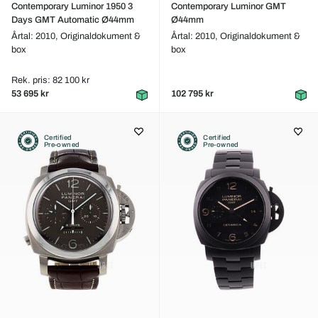
Contemporary Luminor 1950 3
Contemporary Luminor GMT
Days GMT Automatic Ø44mm
Ø44mm
Årtal: 2010,
Originaldokument &
Årtal: 2010,
Originaldokument &
box
box
Rek. pris: 82 100 kr
53 695 kr
102 795 kr
Certified
Certified
Pre-owned
Pre-owned