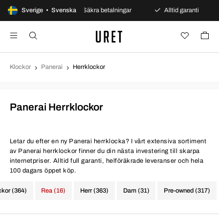
ppet köp
Sverige • Svenska
Säkra betalningar
Alltid garanti
Snab
Klockor
Panerai
Herrklockor
Panerai Herrklockor
Letar du efter en ny Panerai herrklocka? I vårt extensiva sortiment
av Panerai herrklockor finner du din nästa investering till skarpa
internetpriser. Alltid full garanti, helföräkrade leveranser och hela
100 dagars öppet köp.
ckor (364)
Rea (16)
Herr (363)
Dam (31)
Pre-owned (317)