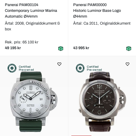
Panerai PAM00104
Panerai PAM00000
Contemporary Luminor Marina
Historic Luminor Base Logo
Automatic Ø44mm
Ø44mm
Årtal: 2008,
Originaldokument &
Årtal: Ca 2011,
Originaldokument
box
Rek. pris: 65 100 kr
49 195 kr
43 995 kr
Certified
Certified
Pre-owned
Pre-owned