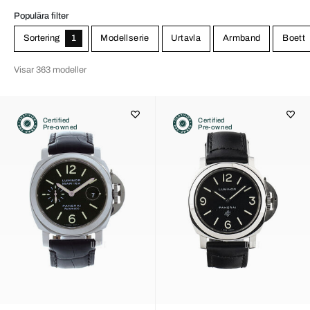
Populära filter
Sortering
1
Modellserie
Urtavla
Armband
Boett
Visar 363 modeller
Certified
Certified
Pre-owned
Pre-owned