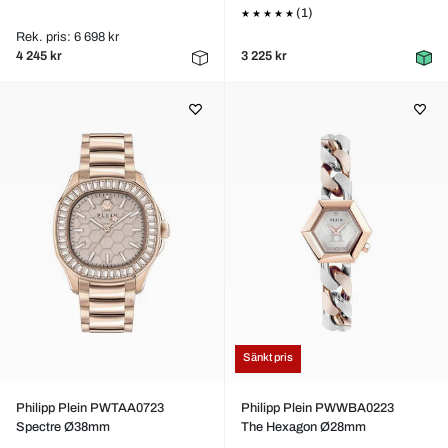
(1)
Rek. pris: 6 698 kr
4 245 kr
3 225 kr
Sänkt pris
Philipp Plein PWTAA0723
Philipp Plein PWWBA0223
Spectre Ø38mm
The Hexagon Ø28mm