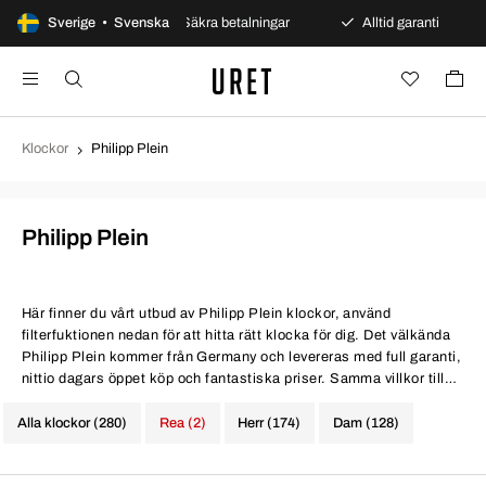
öppet köp
Sverige • Svenska
Säkra betalningar
Alltid garanti
Snab
Klockor
Philipp Plein
Philipp Plein
Här finner du vårt utbud av Philipp Plein klockor, använd
filterfuktionen nedan för att hitta rätt klocka för dig. Det välkända
Philipp Plein kommer från Germany och levereras med full garanti,
nittio dagars öppet köp och fantastiska priser. Samma villkor till
bättre priser.
Alla klockor (280)
Rea (2)
Herr (174)
Dam (128)