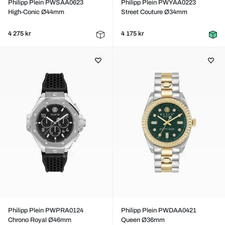
Philipp Plein PWSAA0623
Philipp Plein PWYAA0223
High-Conic Ø44mm
Street Couture Ø34mm
4 275 kr
4 175 kr
Philipp Plein PWPRA0124
Philipp Plein PWDAA0421
Chrono Royal Ø46mm
Queen Ø36mm