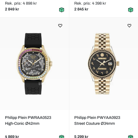
Rek. pris: 4 898 kr
Rek. pris: 4 398 kr
2 849 kr
2 845 kr
Philipp Plein PWRAA0523
Philipp Plein PWYAA0923
High-Conic Ø42mm
Street Couture Ø34mm
4 869 kr
5 299 kr