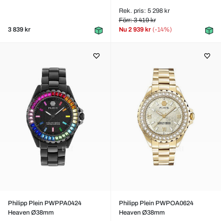
Rek. pris: 5 298 kr
Förr: 3 419 kr
3 839 kr
Nu
2 939 kr
(-14%)
Philipp Plein PWPPA0424
Philipp Plein PWPOA0624
Heaven Ø38mm
Heaven Ø38mm