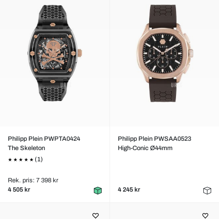
Philipp Plein PWPTA0424
Philipp Plein PWSAA0523
The Skeleton
High-Conic Ø44mm
(1)
Rek. pris: 7 398 kr
4 505 kr
4 245 kr