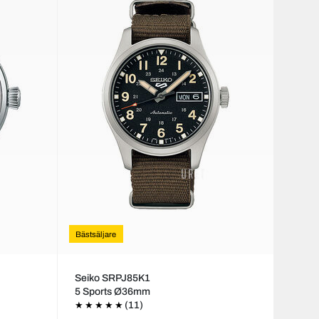
Bästsäljare
Seiko SRPJ85K1
5 Sports Ø36mm
(11)