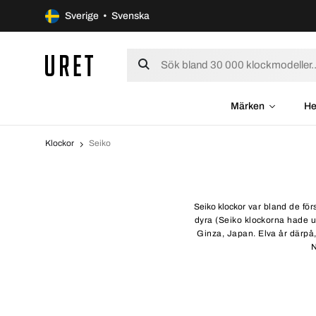
Sverige • Svenska
Märken
He
Klockor
Seiko
Seiko klockor
var bland de för
dyra (Seiko klockorna hade u
Ginza, Japan. Elva år därpå,
N