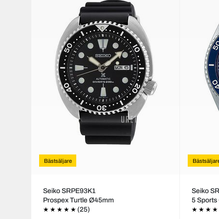
Bästsäljare
Bästsäljar
Seiko SRPE93K1
Seiko S
Prospex Turtle Ø45mm
5 Sport
(25)