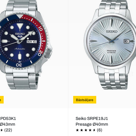
e
Bästsäljare
RPD53K1
Seiko SRPE19J1
s Ø43mm
Presage Ø40mm
(22)
(6)