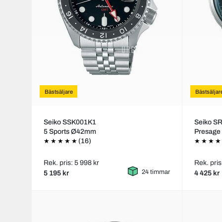
Bästsäljare
Bästsäljar
Seiko SSK001K1
Seiko S
5 Sports Ø42mm
Presag
(16)
Rek. pris: 5 998 kr
Rek. pris
24 timmar
5 195 kr
4 425 kr