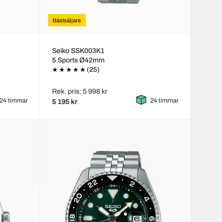
Bästsäljare
Seiko SSK003K1
5 Sports Ø42mm
(25)
Rek. pris: 5 998 kr
24 timmar
24 timmar
5 195 kr