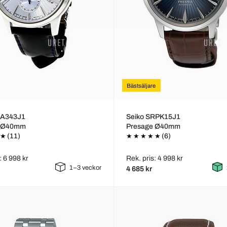
Bästsäljare
SA343J1
Seiko SRPK15J1
e Ø40mm
Presage Ø40mm
(11)
(6)
: 6 998 kr
Rek. pris: 4 998 kr
1–3 veckor
4 685 kr