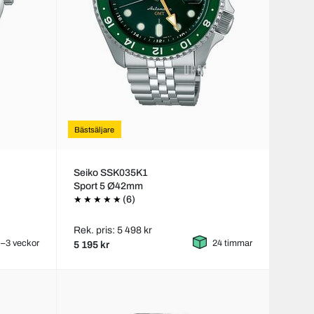
Bästsäljare
Seiko SSK035K1
Sport 5 Ø42mm
(6)
Rek. pris: 5 498 kr
–3 veckor
24 timmar
5 195 kr