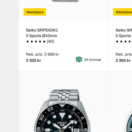
Bästsäljare
Bästsäljar
Seiko SRPD55K1
Seiko S
5 Sports Ø43mm
5 Sport
(40)
Rek. pris: 3 998 kr
Rek. pris
24 timmar
3 305 kr
3 365 kr