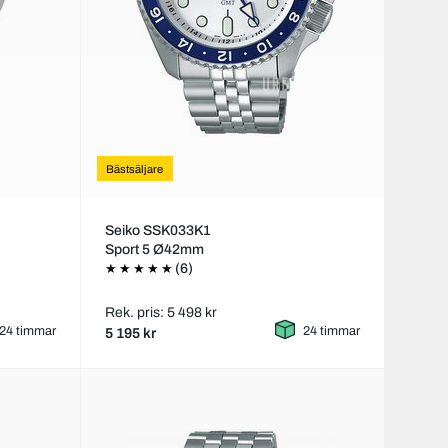
Bästsäljare
Seiko SSK033K1
Sport 5 Ø42mm
(6)
Rek. pris: 5 498 kr
24 timmar
24 timmar
5 195 kr