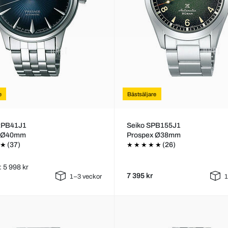
e
Bästsäljare
RPB41J1
Seiko SPB155J1
e Ø40mm
Prospex Ø38mm
(37)
(26)
: 5 998 kr
7 395 kr
1–3 veckor
1