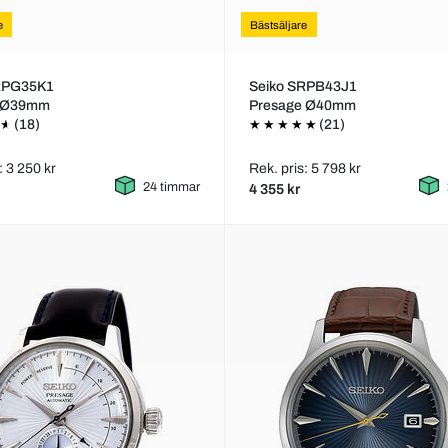
e
Bästsäljare
RPG35K1
Seiko SRPB43J1
s Ø39mm
Presage Ø40mm
(18)
(21)
: 3 250 kr
Rek. pris: 5 798 kr
24 timmar
4 355 kr