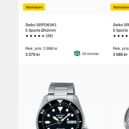
Bästsäljare
Bästsäljar
Seiko SRPD63K1
Seiko S
5 Sports Ø42mm
5 Sport
(26)
Rek. pris: 3 998 kr
Rek. pris
24 timmar
3 375 kr
3 085 kr