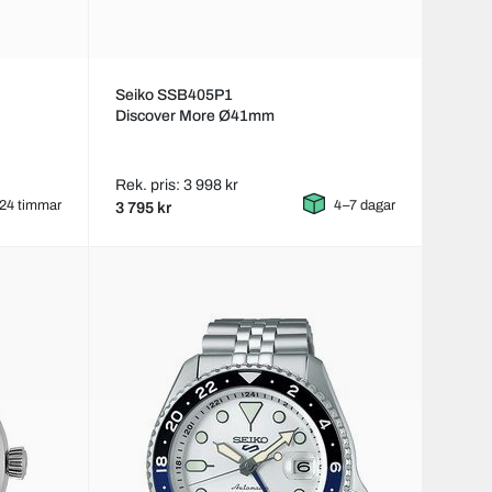
Seiko SSB405P1
Discover More Ø41mm
Rek. pris: 3 998 kr
24 timmar
4–7 dagar
3 795 kr