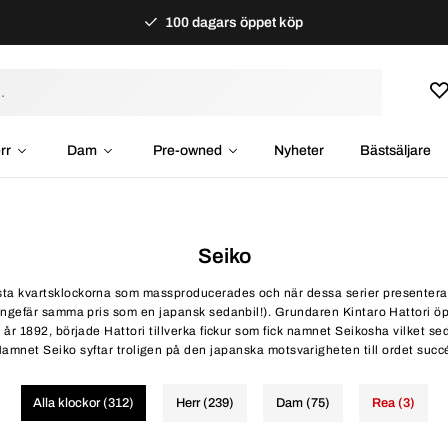
100 dagars öppet köp
rr
Dam
Pre-owned
Nyheter
Bästsäljare
Seiko
sta kvartsklockorna som massproducerades och när dessa serier presentera
ngefär samma pris som en japansk sedanbil!). Grundaren Kintaro Hattori öp
 år 1892, började Hattori tillverka fickur som fick namnet Seikosha vilket se
amnet Seiko syftar troligen på den japanska motsvarigheten till ordet succ
Alla klockor (312)
Herr (239)
Dam (75)
Rea (3)