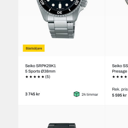
Bästsäljare
Seiko SRPK29K1
Seiko S
5 Sports Ø38mm
Presag
(5)
Rek. pris
3 745 kr
24 timmar
5 595 kr