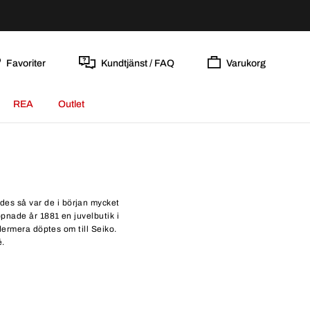
Favoriter
Kundtjänst / FAQ
Varukorg
REA
Outlet
des så var de i början mycket
pnade år 1881 en juvelbutik i
dermera döptes om till Seiko.
é.