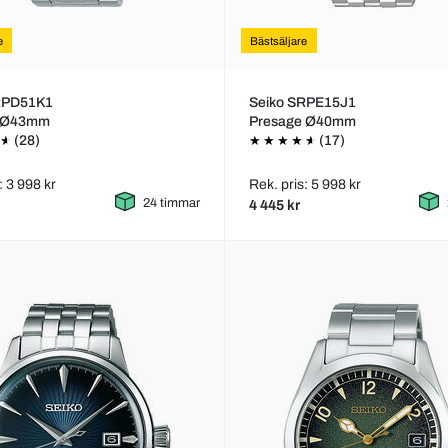
e
Bästsäljare
RPD51K1
Seiko SRPE15J1
s Ø43mm
Presage Ø40mm
(28)
(17)
: 3 998 kr
Rek. pris: 5 998 kr
24 timmar
4 445 kr