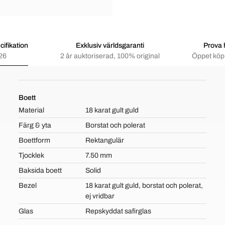
ifikation
Exklusiv världsgaranti
Prova
26
2 år auktoriserad, 100% original
Öppet köp 
Boett
Material
18 karat gult guld
Färg & yta
Borstat och polerat
Boettform
Rektangulär
Tjocklek
7.50 mm
Baksida boett
Solid
Bezel
18 karat gult guld, borstat och polerat,
ej vridbar
Glas
Repskyddat safirglas