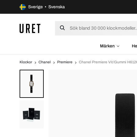
Sverige • Svenska
Märken
He
Klockor
Chanel
Premiere
Chanel Premiere Vit/Gummi H612