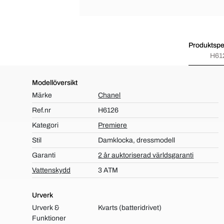
Produktspec
H61
Modellöversikt
Märke
Chanel
Ref.nr
H6126
Kategori
Premiere
Stil
Damklocka, dressmodell
Garanti
2 år auktoriserad världsgaranti
Vattenskydd
3 ATM
Urverk
Urverk &
Kvarts (batteridrivet)
Funktioner