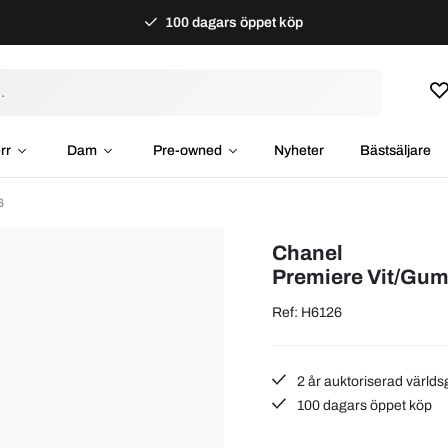
100 dagars öppet köp
rr
Dam
Pre-owned
Nyheter
Bästsäljare
6
Chanel
Premiere Vit/Gu
Ref: H6126
2 år auktoriserad världs
100 dagars öppet köp