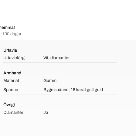
 hemma!
i 100 dagar
Urtavla
Urtavlefärg
Vit, diamanter
Armband
Material
Gummi
Spänne
Bygelspänne, 18 karat gult guld
Övrigt
Diamanter
Ja