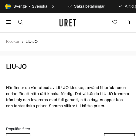
Sverige • Svenska
100 dagars öppet köp
Säkra betalningar
Alltid g
Klockor
LIU-JO
LIU-JO
Här finner du vårt utbud av LIU-JO klockor, använd filterfuktionen
nedan för att hitta rätt klocka för dig. Det välkända LIU-JO kommer
från Italy och levereras med full garanti, nittio dagars öppet köp
och fantastiska priser. Samma villkor till bättre priser.
Populära filter