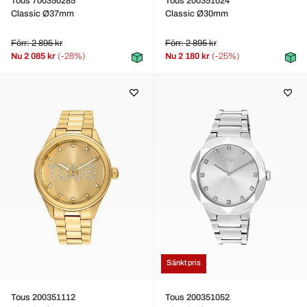
Tous 700350285
Tous 200351024
Classic Ø37mm
Classic Ø30mm
Förr: 2 895 kr
Förr: 2 895 kr
Nu
2 085 kr
(-28%)
Nu
2 180 kr
(-25%)
Sänkt pris
Tous 200351112
Tous 200351052