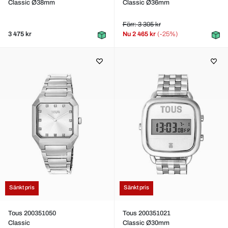
Classic Ø38mm
Classic Ø36mm
Förr: 3 305 kr
3 475 kr
Nu
2 465 kr
(-25%)
Sänkt pris
Sänkt pris
Tous 200351050
Tous 200351021
Classic
Classic Ø30mm