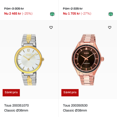
Förr: 3 305 kr
Förr: 2 335 kr
Nu
2 465 kr
(-25%)
Nu
1 705 kr
(-27%)
Sänkt pris
Sänkt pris
Tous 200351070
Tous 200350530
Classic Ø36mm
Classic Ø38mm