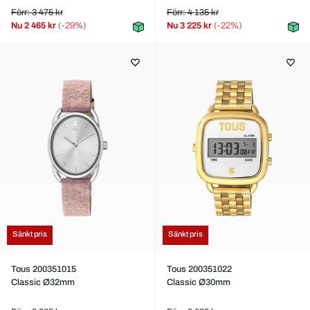
Förr: 3 475 kr
Förr: 4 135 kr
Nu
2 465 kr
(-29%)
Nu
3 225 kr
(-22%)
Sänkt pris
Sänkt pris
Tous 200351015
Tous 200351022
Classic Ø32mm
Classic Ø30mm