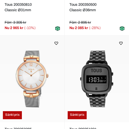
Tous 200350810
Tous 200350500
Classic Ø31mm
Classic Ø36mm
Förr: 3 305 kr
Förr: 2 895 kr
Nu
2 965 kr
(-10%)
Nu
2 085 kr
(-28%)
Sänkt pris
Sänkt pris