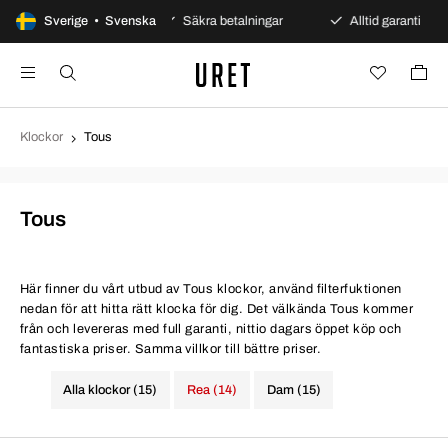
gars öppet köp
Sverige • Svenska
Säkra betalningar
Alltid garanti
Klockor
Tous
Tous
Här finner du vårt utbud av Tous klockor, använd filterfuktionen
nedan för att hitta rätt klocka för dig. Det välkända Tous kommer
från och levereras med full garanti, nittio dagars öppet köp och
fantastiska priser. Samma villkor till bättre priser.
Alla klockor (15)
Rea (14)
Dam (15)