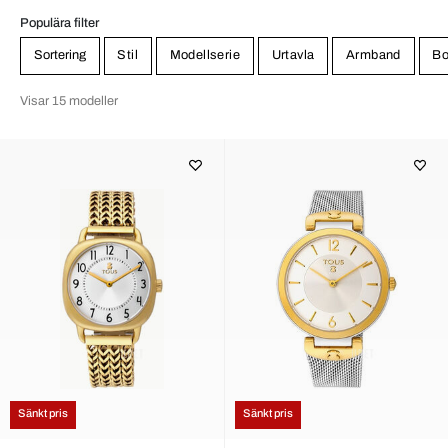
Populära filter
Sortering
Stil
Modellserie
Urtavla
Armband
Bo
Visar 15 modeller
Sänkt pris
Sänkt pris