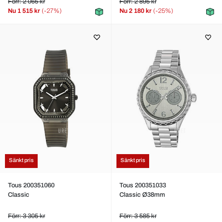
Förr: 2 065 kr
Förr: 2 895 kr
Nu
1 515 kr
(-27%)
Nu
2 180 kr
(-25%)
Sänkt pris
Sänkt pris
Tous 200351060
Tous 200351033
Classic
Classic Ø38mm
Förr: 3 305 kr
Förr: 3 585 kr