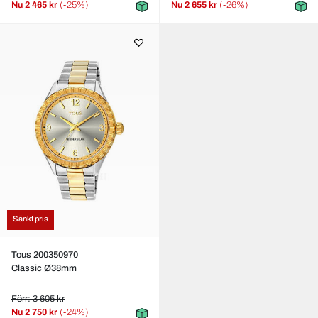
Nu
2 465 kr
(-25%)
Nu
2 655 kr
(-26%)
Sänkt pris
Tous 200350970
Classic Ø38mm
Förr: 3 605 kr
Nu
2 750 kr
(-24%)