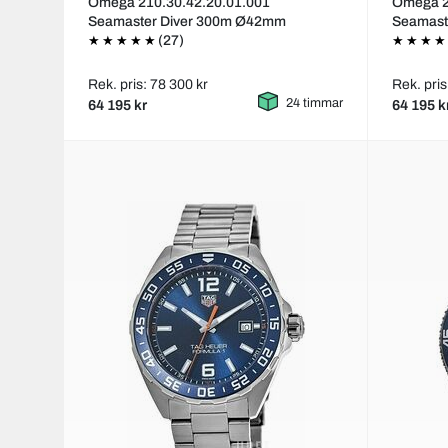
Omega 210.30.42.20.01.001
Omega 2
Seamaster Diver 300m Ø42mm
Seamast
(27)
Rek. pris: 78 300 kr
Rek. pris
24 timmar
64 195 kr
64 195 k