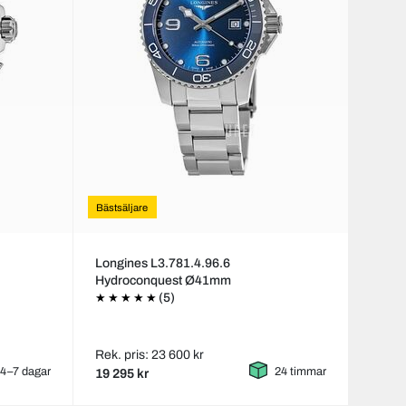
Bästsäljare
Longines L3.781.4.96.6
Hydroconquest Ø41mm
(5)
Rek. pris: 23 600 kr
4–7 dagar
24 timmar
19 295 kr