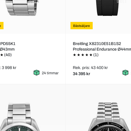
e
Bästsäljare
RPD55K1
Breitling X82310E51B1S2
s Ø43mm
Professional Endurance Ø44m
(40)
(1)
: 3 998 kr
Rek. pris: 43 400 kr
24 timmar
34 395 kr