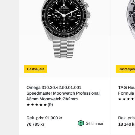
Bästsäljare
Bästsäljar
Omega 310.30.42.50.01.001
TAG He
Speedmaster Moonwatch Professional
Formula
42mm Moonwatch Ø42mm
(9)
Rek. pris: 91 900 kr
Rek. pris
24 timmar
76 795 kr
18 140 k