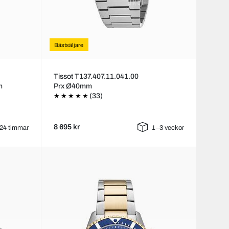
Bästsäljare
Tissot T137.407.11.041.00
m
Prx Ø40mm
(33)
8 695 kr
24 timmar
1–3 veckor