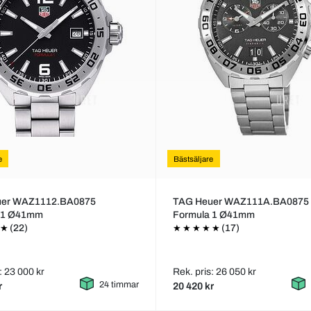
e
Bästsäljare
uer WAZ1112.BA0875
TAG Heuer WAZ111A.BA0875
 1 Ø41mm
Formula 1 Ø41mm
(22)
(17)
: 23 000 kr
Rek. pris: 26 050 kr
24 timmar
r
20 420 kr