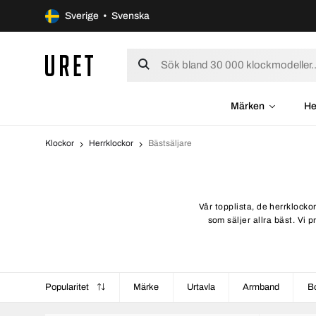
Sverige • Svenska
Märken
He
Klockor
Herrklockor
Bästsäljare
Vår topplista, de herrklocko
som säljer allra bäst. Vi 
Popularitet
Märke
Urtavla
Armband
Bo