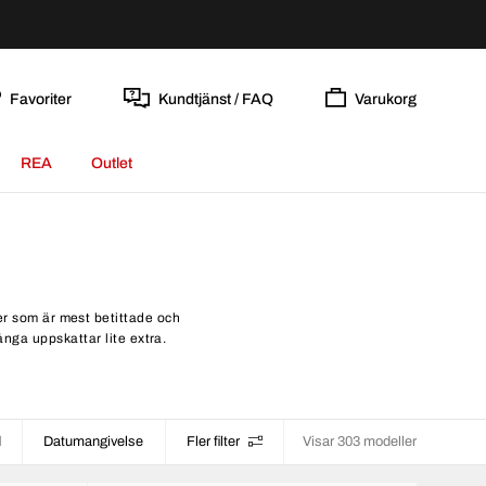
Favoriter
Kundtjänst / FAQ
Varukorg
REA
Outlet
ler som är mest betittade och
ånga uppskattar lite extra.
d
Datumangivelse
Fler filter
Visar 303 modeller