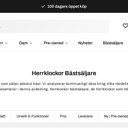
100 dagars öppet köp
rr
Dam
Pre-owned
Nyheter
Bästsäljare
Herrklockor Bästsäljare
r som säljer absolut bäst. Vi analyserar kontinuerligt data kring vilka model
presenterar i denna avdelning, herrklockor bästsäljare, de herrklockor som m
ett
Urverk & Funktioner
Pris
Leverans
Ny | Pre-owne