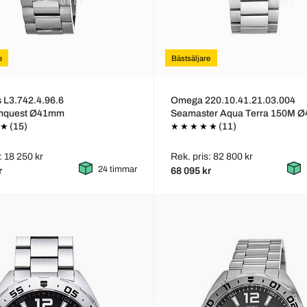
e
Bästsäljare
 L3.742.4.96.6
Omega 220.10.41.21.03.004
nquest Ø41mm
Seamaster Aqua Terra 150M 
(15)
(11)
: 18 250 kr
Rek. pris: 82 800 kr
24 timmar
r
68 095 kr