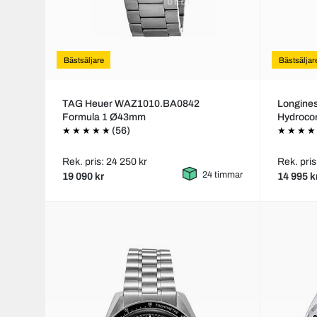
Bästsäljare
Bästsäljar
TAG Heuer WAZ1010.BA0842
Longines
Formula 1 Ø43mm
Hydroco
(56)
Rek. pris: 24 250 kr
Rek. pris
24 timmar
19 090 kr
14 995 k