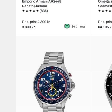
Emporio Armani AR2448
Omega 2
Renato Ø43mm
Seamast
(834)
Rek. pris: 4 399 kr
Rek. pris
24 timmar
3 899 kr
64 195 k