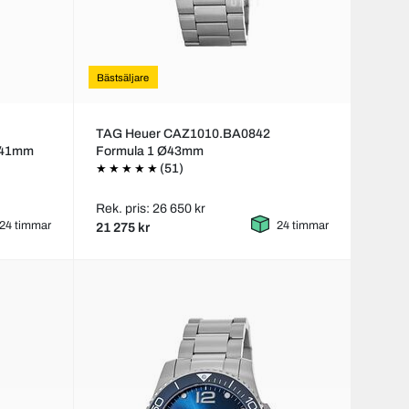
Bästsäljare
TAG Heuer CAZ1010.BA0842
Ø41mm
Formula 1 Ø43mm
(51)
Rek. pris: 26 650 kr
24 timmar
24 timmar
21 275 kr