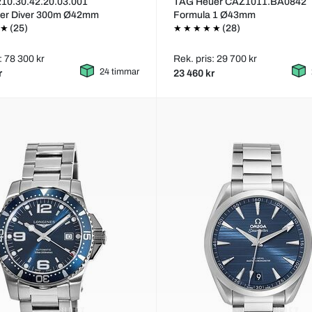
10.30.42.20.03.001
TAG Heuer CAZ1011.BA0842
er Diver 300m Ø42mm
Formula 1 Ø43mm
(25)
(28)
: 78 300 kr
Rek. pris: 29 700 kr
24 timmar
r
23 460 kr