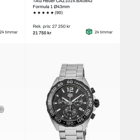
TAG Heuer CAZ1014.BA0842
Formula 1 Ø43mm
(90)
Rek. pris: 27 250 kr
24 timmar
24 timmar
21 750 kr