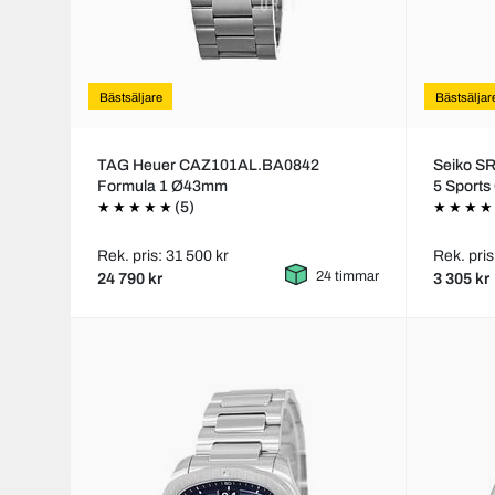
Bästsäljare
Bästsäljar
TAG Heuer CAZ101AL.BA0842
Seiko S
Formula 1 Ø43mm
5 Sport
(5)
Rek. pris: 31 500 kr
Rek. pris
24 timmar
24 790 kr
3 305 kr