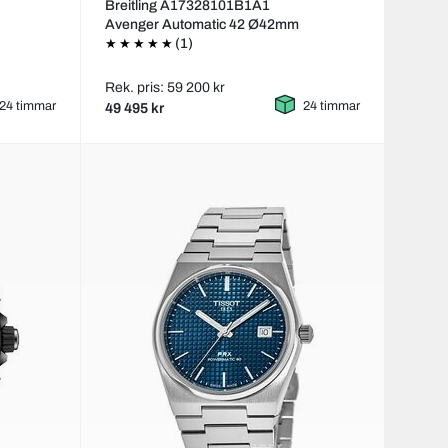
Breitling A17328101B1A1
Avenger Automatic 42 Ø42mm
(1)
Rek. pris: 59 200 kr
24 timmar
24 timmar
49 495 kr