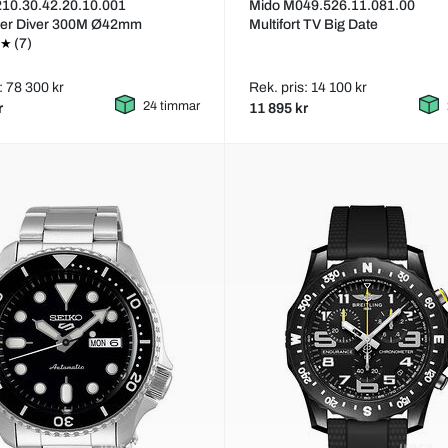
10.30.42.20.10.001
Mido M049.526.11.081.00
er Diver 300M Ø42mm
Multifort TV Big Date
(7)
: 78 300 kr
Rek. pris: 14 100 kr
24 timmar
r
11 895 kr