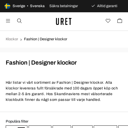
 öppet köp
Sverige • Svenska
Säkra betalningar
Alltid garanti
Sn
Klockor
Fashion | Designer klockor
Fashion | Designer klockor
Här listar vi vårt sortiment av Fashion | Designer klockor. Alla
klockor levereras fullt försäkrade med 100 dagars öppet köp och
mellan 2-5 års garanti. Hos Skandinaviens mest välsorterade
klockbutik finner du någt som passar till varje handled.
Populära filter