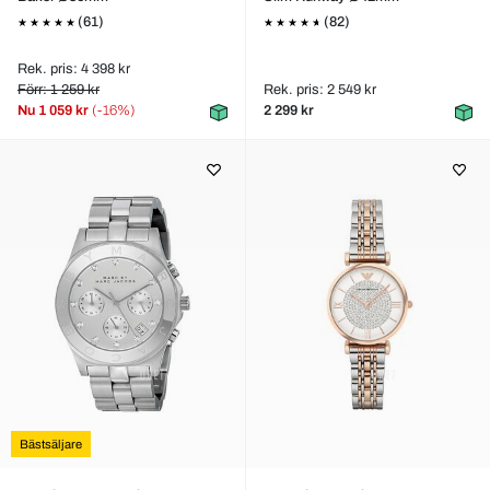
(61)
(82)
Rek. pris: 4 398 kr
Förr: 1 259 kr
Rek. pris: 2 549 kr
Nu
1 059 kr
(-16%)
2 299 kr
Bästsäljare