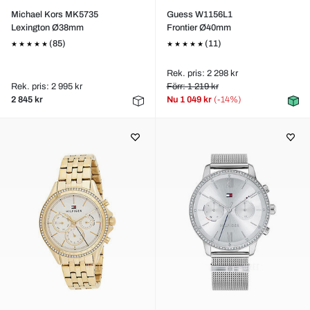
Michael Kors MK5735
Guess W1156L1
Lexington Ø38mm
Frontier Ø40mm
(85)
(11)
Rek. pris: 2 298 kr
Rek. pris: 2 995 kr
Förr: 1 219 kr
2 845 kr
Nu
1 049 kr
(-14%)