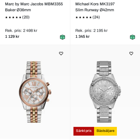
Marc by Marc Jacobs MBM3355
Michael Kors MK3197
Baker Ø36mm
Slim Runway Ø42mm
(20)
(24)
Rek. pris: 2 498 kr
Rek. pris: 2 195 kr
1 129 kr
1 345 kr
Sänkt pris
Bästsäljare