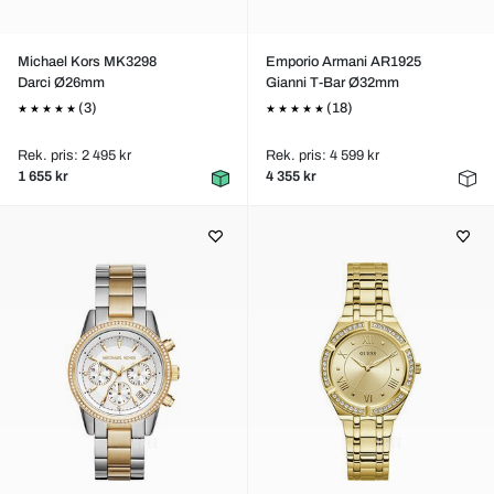
Michael Kors MK3298
Emporio Armani AR1925
Darci Ø26mm
Gianni T-Bar Ø32mm
(3)
(18)
Rek. pris: 2 495 kr
Rek. pris: 4 599 kr
1 655 kr
4 355 kr