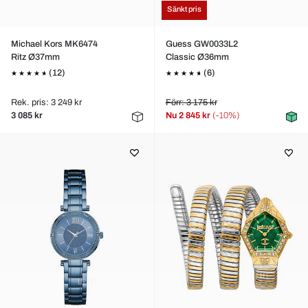
Sänkt pris
Michael Kors MK6474
Guess GW0033L2
Ritz Ø37mm
Classic Ø36mm
(12)
(6)
Rek. pris: 3 249 kr
Förr: 3 175 kr
3 085 kr
Nu
2 845 kr
(-10%)