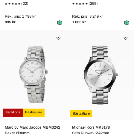
(22)
(259)
Rek. pris: 1 798 kr
Rek. pris: 3 249 kr
895 kr
1 665 kr
Sänkt pris
Bästsäljare
Bästsäljare
Marc by Marc Jacobs MBM3242
Michael Kors MK3178
Baker Ø36mm
Slim Runway Ø42mm