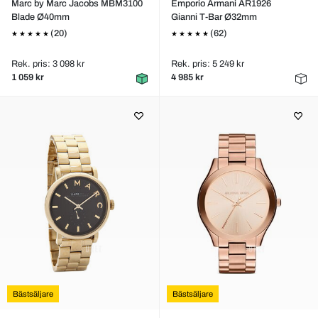
Marc by Marc Jacobs MBM3100
Emporio Armani AR1926
Blade Ø40mm
Gianni T-Bar Ø32mm
(20)
(62)
Rek. pris: 3 098 kr
Rek. pris: 5 249 kr
1 059 kr
4 985 kr
Bästsäljare
Bästsäljare