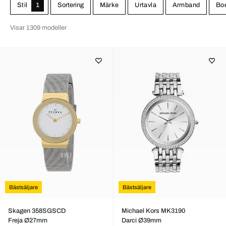
Stil
1
Sortering
Märke
Urtavla
Armband
Boe
Visar 1309 modeller
Bästsäljare
Bästsäljare
Skagen 358SGSCD
Michael Kors MK3190
Freja Ø27mm
Darci Ø39mm