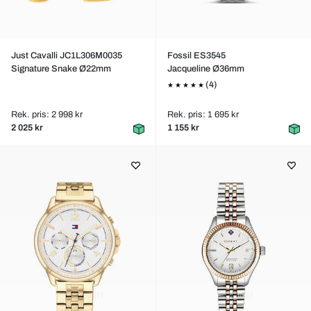
Just Cavalli JC1L306M0035
Fossil ES3545
Signature Snake Ø22mm
Jacqueline Ø36mm
(4)
Rek. pris: 2 998 kr
Rek. pris: 1 695 kr
2 025 kr
1 155 kr