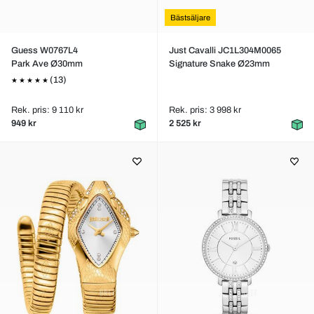
Bästsäljare
Guess W0767L4
Just Cavalli JC1L304M0065
Park Ave Ø30mm
Signature Snake Ø23mm
(13)
Rek. pris: 9 110 kr
Rek. pris: 3 998 kr
949 kr
2 525 kr