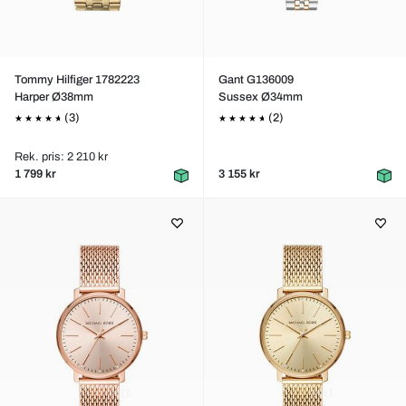
Tommy Hilfiger 1782223
Gant G136009
Harper Ø38mm
Sussex Ø34mm
(3)
(2)
Rek. pris: 2 210 kr
1 799 kr
3 155 kr