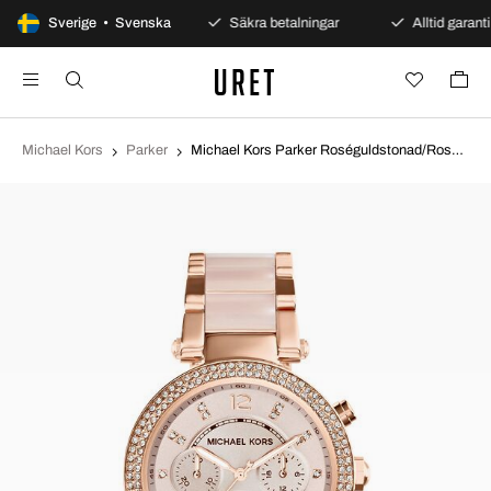
100 dagars öppet köp
Sverige • Svenska
Säkra betalningar
Alltid garanti
Michael Kors
Parker
Michael Kors Parker Roséguldstonad/Roséguldstonat stål Ø39 mm MK5896