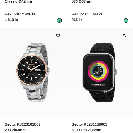
Classic Ø42mm
670 Ø37mm
Rek. pris: 2 498 kr
Rek. pris: 1 098 kr
1 819 kr
965 kr
Sector R3223161009
Sector R3251159003
230 Ø43mm
S-03 Pro Ø38mm