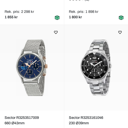
Rek. pris: 2 298 kr
Rek. pris: 1 898 kr
1 855 kr
1 800 kr
Sector R3253517009
Sector R3253161046
660 Ø43mm
230 Ø39mm