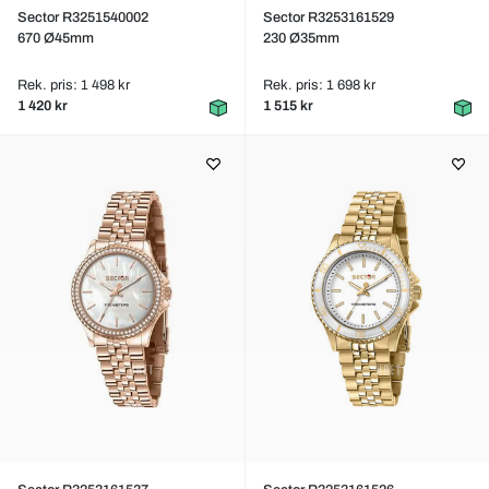
Sector R3251540002
Sector R3253161529
670 Ø45mm
230 Ø35mm
Rek. pris: 1 498 kr
Rek. pris: 1 698 kr
1 420 kr
1 515 kr