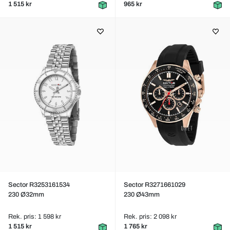
1 515 kr
965 kr
Sector R3253161534
Sector R3271661029
230 Ø32mm
230 Ø43mm
Rek. pris: 1 598 kr
Rek. pris: 2 098 kr
1 515 kr
1 765 kr