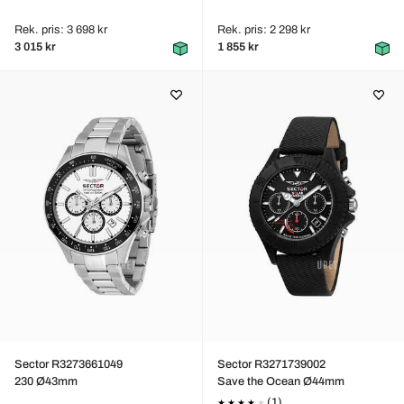
Rek. pris: 3 698 kr
Rek. pris: 2 298 kr
3 015 kr
1 855 kr
Sector R3273661049
Sector R3271739002
230 Ø43mm
Save the Ocean Ø44mm
(1)