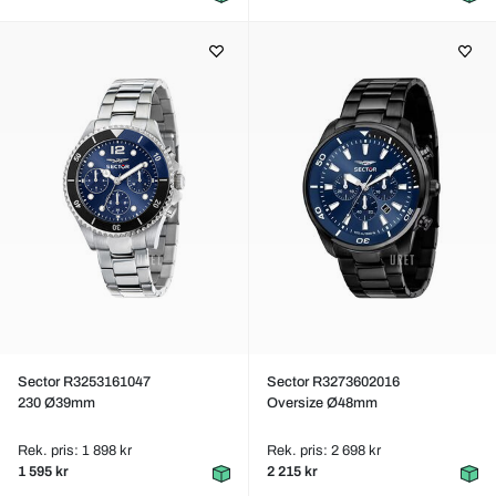
Sector R3253161047
Sector R3273602016
230 Ø39mm
Oversize Ø48mm
Rek. pris: 1 898 kr
Rek. pris: 2 698 kr
1 595 kr
2 215 kr