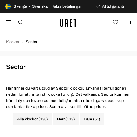
öppet köp
Sverige • Svenska
Säkra betalningar
Alltid garanti
Snab
Klockor
Sector
Sector
Här finner du vårt utbud av Sector klockor, använd filterfuktionen
nedan för att hitta rätt klocka för dig. Det välkända Sector kommer
från Italy och levereras med full garanti, nittio dagars öppet köp
och fantastiska priser. Samma villkor till bättre priser.
Alla klockor (130)
Herr (113)
Dam (51)