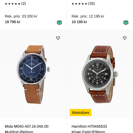
(2)
(33)
Rek. pris: 23 200 kr
Rek. pris: 12 195 kr
19 795 kr
10 195 kr
Bästsäljare
Mido M040.407.16.040.00
Hamilton H70455533
Multifort Ø40mm
Khaki Field Ø38mm