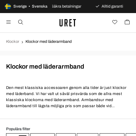
öppet köp
Sverige • Svenska
Säkra betalningar
Alltid garanti
Snab
Klockor
Klockor med läderarmband
Klockor med läderarmband
Den mest klassiska accessoaren genom alla tider är just klockor
med läderband. Vi har valt ut såväl prisvärda som de allra mest
klassiska klockorna med läderarmband. Armbandsur med
läderarmband till lägsta möjliga pris som passar både vid
festligare tillfällen och till vardags.
Populära filter