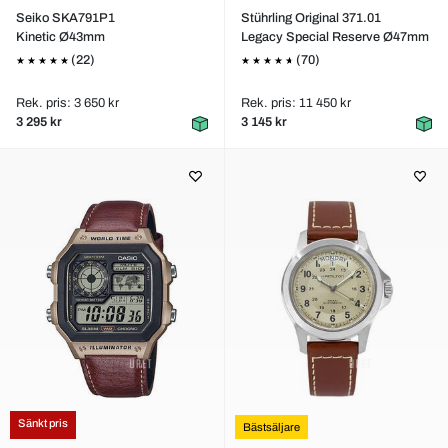
Seiko SKA791P1
Stührling Original 371.01
Kinetic Ø43mm
Legacy Special Reserve Ø47mm
(22)
(70)
Rek. pris: 3 650 kr
Rek. pris: 11 450 kr
3 295 kr
3 145 kr
Sänkt pris
Bästsäljare