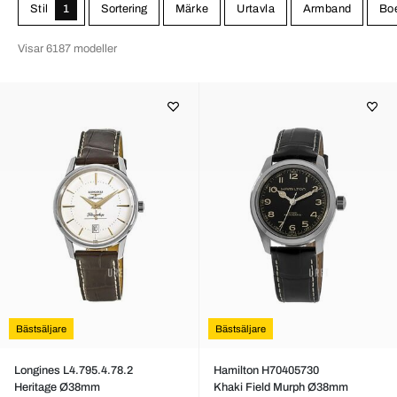
Stil
1
Sortering
Märke
Urtavla
Armband
Boe
Visar 6187 modeller
Bästsäljare
Bästsäljare
Longines L4.795.4.78.2
Hamilton H70405730
Heritage Ø38mm
Khaki Field Murph Ø38mm