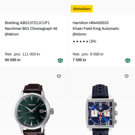
Bästsäljare
Breitling AB0137211C1P1
Hamilton H64455533
Navitimer B01 Chronograph 46
Khaki Field King Automatic
Ø46mm
Ø40mm
(24)
Rek. pris: 111 000 kr
Rek. pris: 9 095 kr
90 095 kr
7 595 kr