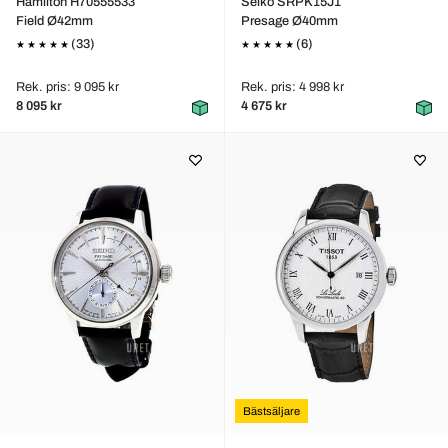
Hamilton H70555533
Seiko SRPK15J1
Field Ø42mm
Presage Ø40mm
(33)
(6)
Rek. pris: 9 095 kr
Rek. pris: 4 998 kr
8 095 kr
4 675 kr
Bästsäljare