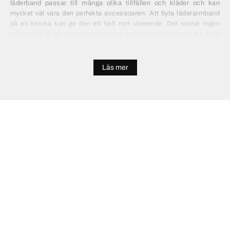
läderband passar till många olika tillfällen och kläder och kan
mycket väl vara den perfekta accessoaren. Att byta läderarmband
på en klocka kan ge den ett helt nytt utseende. Det spelar ingen
roll om det är en vintageklocka eller helt nytt armbandsur. Att byta
läderarmband på klockan ger den en helt ny skepnad. Vi har ofta
särskilt bra priser och ibland rea på klockor med läderband.
Läs mer