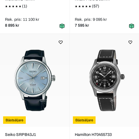
(1)
(57)
Rek. pris: 11 100 kr
Rek. pris: 9 095 kr
8 895 kr
7 595 kr
Bästsäljare
Bästsäljare
Seiko SRPB43J1
Hamilton H70455733