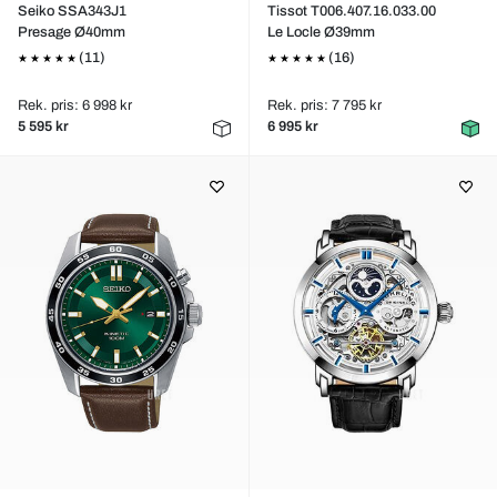
Seiko SSA343J1
Tissot T006.407.16.033.00
Presage Ø40mm
Le Locle Ø39mm
(11)
(16)
Rek. pris: 6 998 kr
Rek. pris: 7 795 kr
5 595 kr
6 995 kr