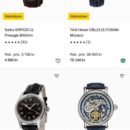
Bästsäljare
Bästsäljare
Seiko SRPD37J1
TAG Heuer CBL2115.FC6494
Presage Ø40mm
Monaco
(21)
(1)
Rek. pris: 5 798 kr
Rek. pris: 96 900 kr
4 585 kr
75 140 kr