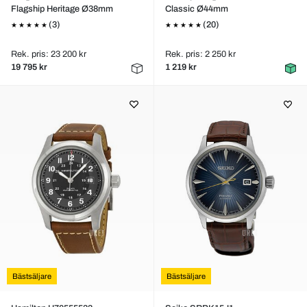
Flagship Heritage Ø38mm
Classic Ø44mm
(3)
(20)
Rek. pris: 23 200 kr
Rek. pris: 2 250 kr
19 795 kr
1 219 kr
Bästsäljare
Bästsäljare