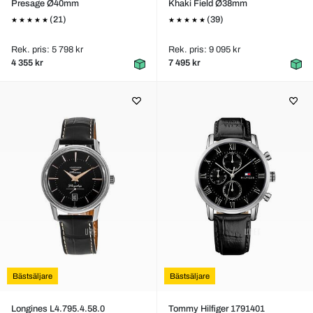
Presage Ø40mm
Khaki Field Ø38mm
(21)
(39)
Rek. pris: 5 798 kr
Rek. pris: 9 095 kr
4 355 kr
7 495 kr
Bästsäljare
Bästsäljare
Longines L4.795.4.58.0
Tommy Hilfiger 1791401