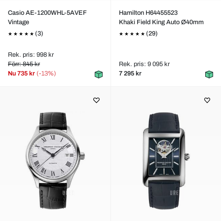
Casio AE-1200WHL-5AVEF
Hamilton H64455523
Vintage
Khaki Field King Auto Ø40mm
(3)
(29)
Rek. pris: 998 kr
Förr: 845 kr
Rek. pris: 9 095 kr
Nu
735 kr
(-13%)
7 295 kr