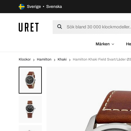
Sverige • Svenska
Märken
He
Klockor
Hamilton
Khaki
Hamilton Khaki Field Svart/Läder