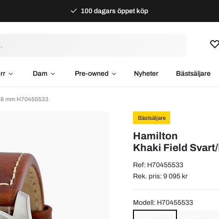
100 dagars öppet köp
rr
Dam
Pre-owned
Nyheter
Bästsäljare
 Ø38 mm H70455533
Bästsäljare
Hamilton
Khaki Field Svar
Ref: H70455533
Rek. pris: 9 095 kr
Modell: H70455533