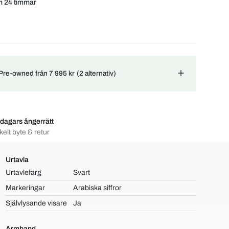
m 24 timmar
 Pre-owned från 7 995 kr
(2 alternativ)
dagars ångerrätt
elt byte & retur
Urtavla
Urtavlefärg
Svart
Markeringar
Arabiska siffror
Självlysande visare
Ja
Armband