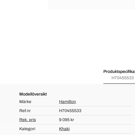
Produktspecifika
H70455533
Modellöversikt
Märke
Hamilton
Ref.nr
H70455533
Rek. pris
9 095 kr
Kategori
Khaki