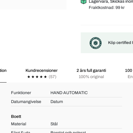
Lagervara, Skickas ino
Fraktkostnad:
99 kr
Köp certified
tion
Kundrecensioner
2 års full garanti
100 
(57)
100% original
Enk
Funktioner
HAND AUTOMATIC
Datumangivelse
Datum
Boett
Material
Stål
Färg & yta
Borstat och polerat