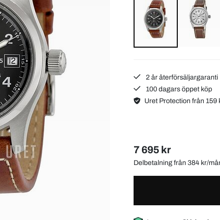
2 år återförsäljargaranti
100 dagars öppet köp
Uret Protection från 159 
7 695 kr
Delbetalning från 384 kr/m