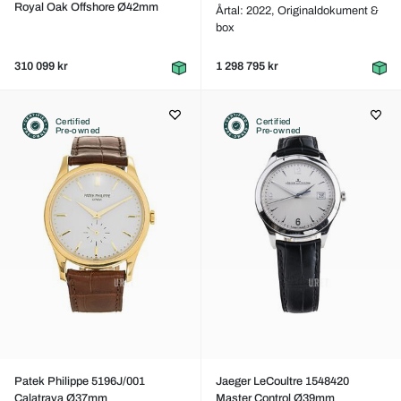
Royal Oak Offshore Ø42mm
Årtal: 2022,
Originaldokument &
box
310 099 kr
1 298 795 kr
Certified
Certified
Pre-owned
Pre-owned
Patek Philippe 5196J/001
Jaeger LeCoultre 1548420
Calatrava Ø37mm
Master Control Ø39mm