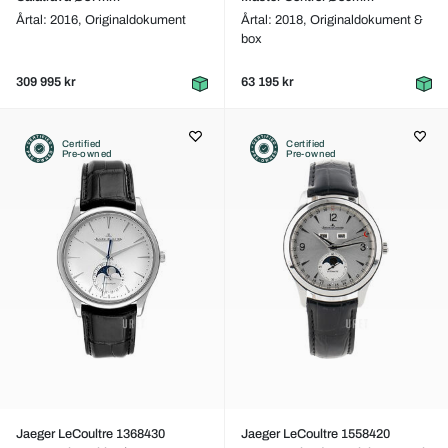
Årtal: 2016,
Originaldokument
Årtal: 2018,
Originaldokument &
box
309 995 kr
63 195 kr
Certified
Certified
Pre-owned
Pre-owned
Jaeger LeCoultre 1368430
Jaeger LeCoultre 1558420