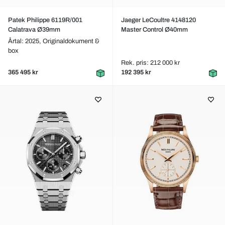
Patek Philippe 6119R/001
Jaeger LeCoultre 4148120
Calatrava Ø39mm
Master Control Ø40mm
Årtal: 2025,
Originaldokument &
box
Rek. pris: 212 000 kr
365 495 kr
192 395 kr