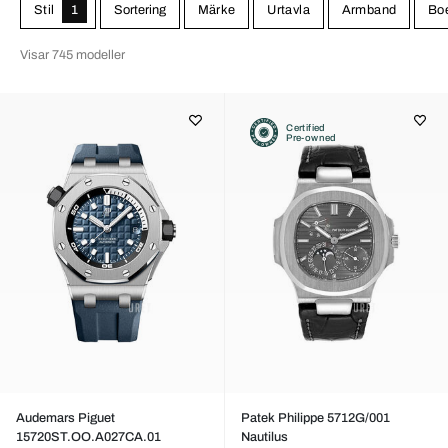
Stil
1
Sortering
Märke
Urtavla
Armband
Boe
Visar 745 modeller
Certified
Pre-owned
Audemars Piguet
Patek Philippe 5712G/001
15720ST.OO.A027CA.01
Nautilus