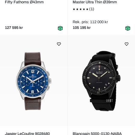
Fifty Fathoms Ø43mm
Master Ultra Thin Ø39mm
(1)
Rek. pris: 112 000 kr
127 595 kr
105 195 kr
Jaeger LeCoultre 9028480
Blancpain 5000-0130-NABA