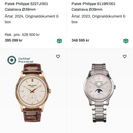
Patek Philippe 5227J/001
Patek Philippe 6119R/001
Calatrava Ø39mm
Calatrava Ø39mm
Årtal: 2024,
Originaldokument &
Årtal: 2023,
Originaldokument &
box
box
Rek. pris: 426 500 kr
395 099 kr
348 595 kr
Certified
Pre-owned