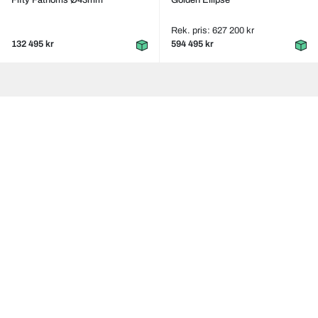
Fifty Fathoms Ø43mm
Golden Ellipse
Rek. pris: 627 200 kr
132 495 kr
594 495 kr