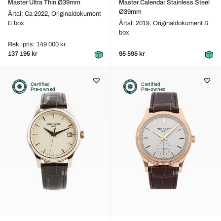
Master Ultra Thin Ø39mm
Master Calendar Stainless Steel
Ø39mm
Årtal: Ca 2022,
Originaldokument
& box
Årtal: 2019,
Originaldokument &
box
Rek. pris: 149 000 kr
137 195 kr
95 595 kr
Certified
Certified
Pre-owned
Pre-owned