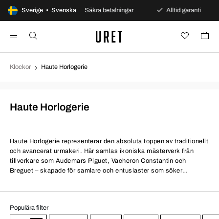
 öppet köp
Sverige • Svenska
Säkra betalningar
Alltid garanti
Sn
Klockor
Haute Horlogerie
Haute Horlogerie
Haute Horlogerie representerar den absoluta toppen av traditionellt
och avancerat urmakeri. Här samlas ikoniska mästerverk från
tillverkare som Audemars Piguet, Vacheron Constantin och
Breguet – skapade för samlare och entusiaster som söker
kompromisslöst hantverk.
Populära filter