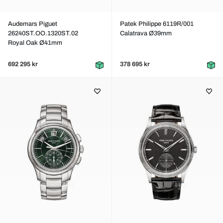
Audemars Piguet
Patek Philippe 6119R/001
26240ST.OO.1320ST.02
Calatrava Ø39mm
Royal Oak Ø41mm
692 295 kr
378 695 kr