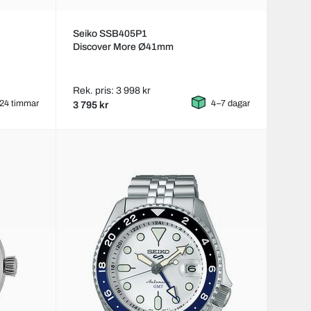
Seiko SSB405P1
Discover More Ø41mm
Rek. pris: 3 998 kr
24 timmar
4–7 dagar
3 795 kr