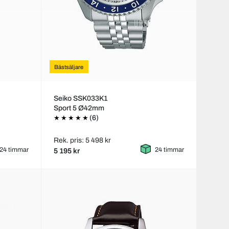
Bästsäljare
Seiko SSK033K1
Sport 5 Ø42mm
(6)
Rek. pris: 5 498 kr
24 timmar
24 timmar
5 195 kr