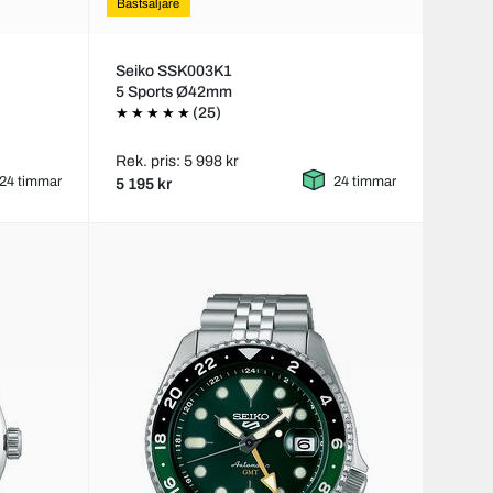
Bästsäljare
Seiko SSK003K1
5 Sports Ø42mm
(25)
Rek. pris: 5 998 kr
24 timmar
24 timmar
5 195 kr