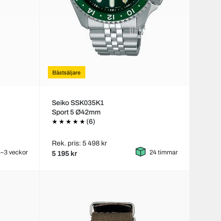
Bästsäljare
Seiko SSK035K1
Sport 5 Ø42mm
(6)
Rek. pris: 5 498 kr
–3 veckor
24 timmar
5 195 kr