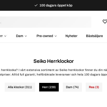
100 dagars öppet köp
rr
Dam
Pre-owned
Nyheter
Bästsäljare
Seiko Herrklockor
 herrklocka? I vårt extensiva sortiment av Seiko herrklockor finner du din nä
etpriser. Alltid full garanti, helföräkrade leveranser och hela 100 dagars öpp
Alla klockor (311)
Herr (239)
Dam (74)
Rea (3)