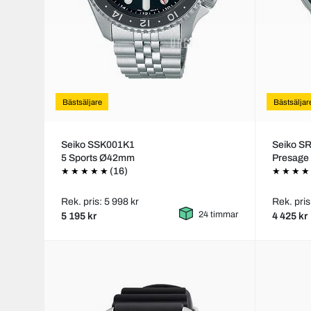
Bästsäljare
Bästsäljar
Seiko SSK001K1
Seiko S
5 Sports Ø42mm
Presag
(16)
Rek. pris: 5 998 kr
Rek. pris
24 timmar
5 195 kr
4 425 kr