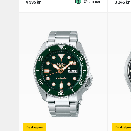
24 timmar
4 595 kr
3 345 kr
Bästsäljare
Bästsäljar