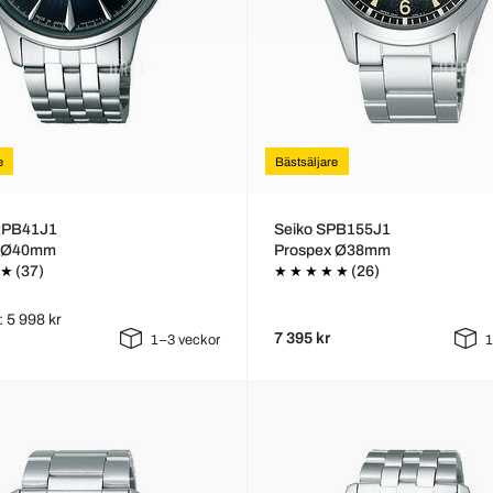
e
Bästsäljare
RPB41J1
Seiko SPB155J1
e Ø40mm
Prospex Ø38mm
(37)
(26)
: 5 998 kr
7 395 kr
1–3 veckor
1