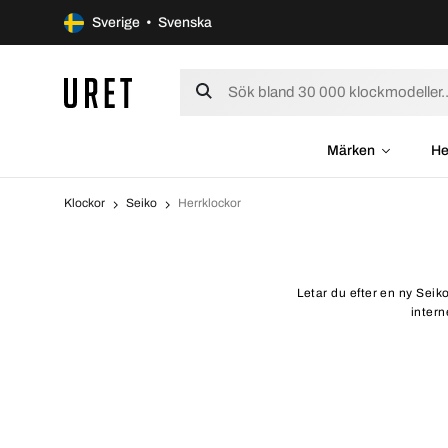
Sverige • Svenska
Märken
He
Klockor
Seiko
Herrklockor
Letar du efter en ny Seiko
intern