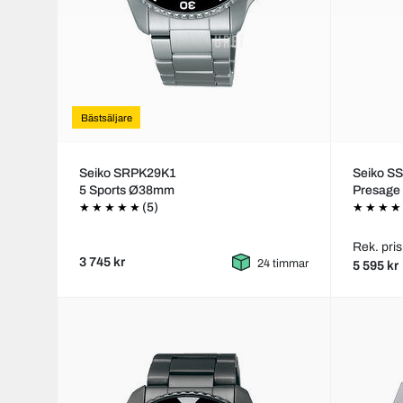
Bästsäljare
Seiko SRPK29K1
Seiko S
5 Sports Ø38mm
Presag
(5)
Rek. pris
3 745 kr
24 timmar
5 595 kr