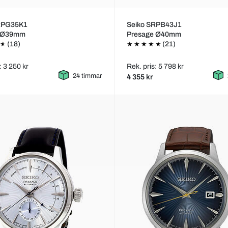
RPG35K1
Seiko SRPB43J1
s Ø39mm
Presage Ø40mm
(18)
(21)
: 3 250 kr
Rek. pris: 5 798 kr
24 timmar
4 355 kr