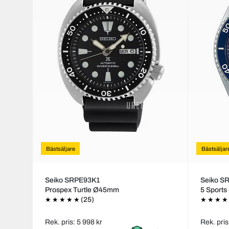
Bästsäljare
Bästsäljar
Seiko SRPE93K1
Seiko S
Prospex Turtle Ø45mm
5 Sport
(25)
Rek. pris: 5 998 kr
Rek. pris