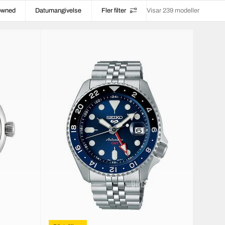
-owned
Datumangivelse
Fler filter
Visar 239 modeller