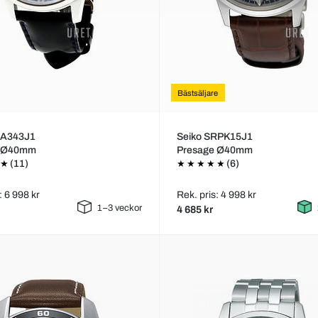
Bästsäljare
SA343J1
Seiko SRPK15J1
e Ø40mm
Presage Ø40mm
(11)
(6)
: 6 998 kr
Rek. pris: 4 998 kr
1–3 veckor
4 685 kr