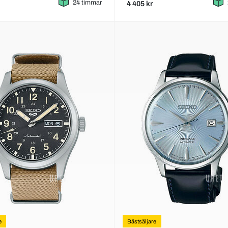
24 timmar
4 405 kr
e
Bästsäljare