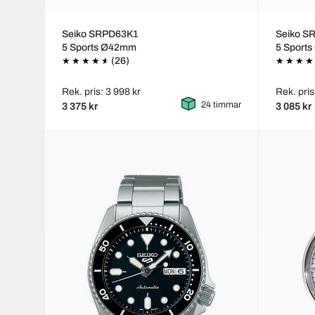
Seiko SRPD63K1
Seiko S
5 Sports Ø42mm
5 Sport
(26)
Rek. pris: 3 998 kr
Rek. pris
24 timmar
3 375 kr
3 085 kr