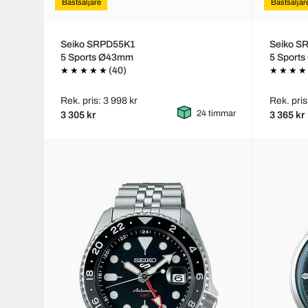
Bästsäljare
Bästsäljar
Seiko SRPD55K1
Seiko S
5 Sports Ø43mm
5 Sport
(40)
Rek. pris: 3 998 kr
Rek. pris
24 timmar
3 305 kr
3 365 kr