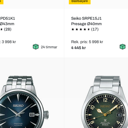
e
Bästsäljare
RPD51K1
Seiko SRPE15J1
s Ø43mm
Presage Ø40mm
(28)
(17)
: 3 998 kr
Rek. pris: 5 998 kr
24 timmar
4 445 kr