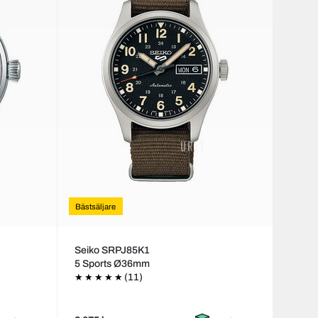
Bästsäljare
Seiko SRPJ85K1
5 Sports Ø36mm
(11)