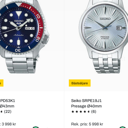
e
Bästsäljare
RPD53K1
Seiko SRPE19J1
s Ø43mm
Presage Ø40mm
(22)
(6)
: 3 998 kr
Rek. pris: 5 998 kr