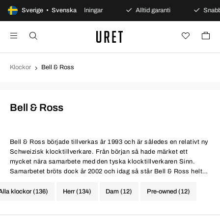
Sverige • Svenska
Säkra betalningar
Alltid garanti
Snabb och säk
Klockor
Bell & Ross
Bell & Ross
Bell & Ross
började tillverkas år 1993 och är således en relativt ny
Schweizisk klocktillverkare. Från början så hade märket ett
mycket nära samarbete med den tyska klocktillverkaren Sinn.
Samarbetet bröts dock år 2002 och idag så står Bell & Ross helt
på egna ben.
Alla klockor (136)
Herr (134)
Dam (12)
Pre-owned (12)