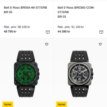
Bell & Ross BR05A-MI-ST/SRB
Bell & Ross BR0393-COM-
BR 05
ST/SRB
BR 03
Rek. pris: 56 100 kr
Rek. pris: 51 100 kr
48 795 kr
44 295 kr
Nyhet
Nyhet