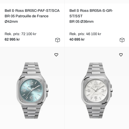
Bell & Ross BR05C-PAF-ST/SCA
Bell & Ross BR05A-S-GR-
BR 05 Patrouille de France
ST/SST
Ø42mm
BR 05 Ø36mm
Rek. pris: 72 100 kr
Rek. pris: 46 100 kr
62 995 kr
40 695 kr