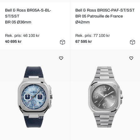
Bell & Ross BR05A-S-BL-
Bell & Ross BR05C-PAF-ST/SST
ST/SST
BR 05 Patrouille de France
BR 05 Ø36mm
Ø42mm
Rek. pris: 46 100 kr
Rek. pris: 77 100 kr
40 695 kr
67 595 kr