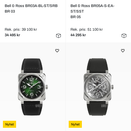
Bell & Ross BR03A-BL-ST/SRB
Bell & Ross BR05A-S-EA-
BR 03
ST/SST
BR 05
Rek. pris: 39 100 kr
Rek. pris: 51 100 kr
34 495 kr
44 295 kr
Nyhet
Nyhet