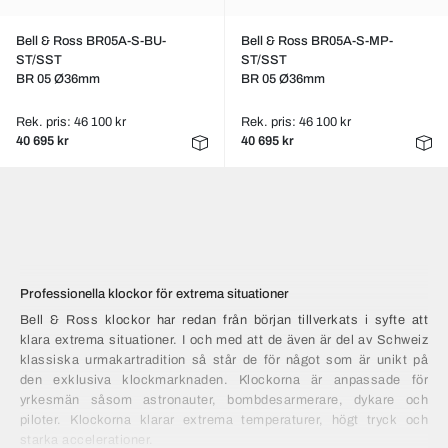
Bell & Ross BR05A-S-BU-
Bell & Ross BR05A-S-MP-
ST/SST
ST/SST
BR 05 Ø36mm
BR 05 Ø36mm
Rek. pris: 46 100 kr
Rek. pris: 46 100 kr
40 695 kr
40 695 kr
Professionella klockor för extrema situationer
Bell & Ross klockor har redan från början tillverkats i syfte att
klara extrema situationer. I och med att de även är del av Schweiz
klassiska urmakartradition så står de för något som är unikt på
den exklusiva klockmarknaden. Klockorna är anpassade för
yrkesmän såsom astronauter, bombdesarmerare, dykare och
piloter. Klockorna klarar extrema temperaturer, högt tryck och
starka accelerationer.