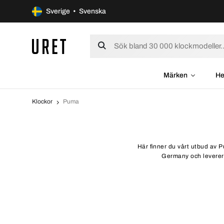
Sverige • Svenska
Märken
He
Klockor
Puma
Här finner du vårt utbud av P
Germany och levereras