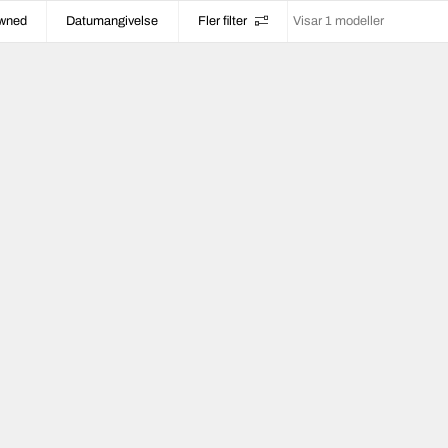
owned
Datumangivelse
Fler filter
Visar 1 modeller