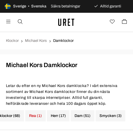
 öppet köp
Sverige • Svenska
Säkra betalningar
Alltid garanti
Sna
Klockor
Michael Kors
Damklockor
Michael Kors Damklockor
Letar du efter en ny Michael Kors damklocka? I vårt extensiva
sortiment av Michael Kors damklockor finner du din nästa
investering till skarpa internetpriser. Alltid full garanti,
helföräkrade leveranser och hela 100 dagars öppet köp.
 klockor (68)
Rea (1)
Herr (17)
Dam (51)
Smycken (3)