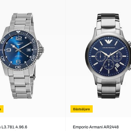
e
Bästsäljare
 L3.781.4.96.6
Emporio Armani AR2448