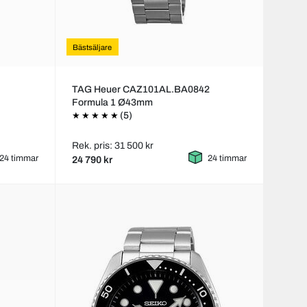
Bästsäljare
TAG Heuer CAZ101AL.BA0842
Formula 1 Ø43mm
(5)
Rek. pris: 31 500 kr
24 timmar
24 timmar
24 790 kr