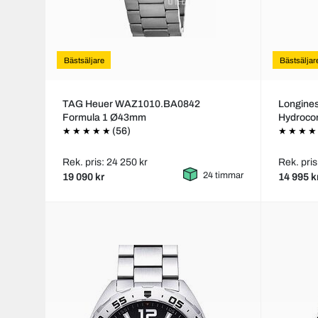
Bästsäljare
Bästsäljar
TAG Heuer WAZ1010.BA0842
Longines
Formula 1 Ø43mm
Hydroco
(56)
Rek. pris: 24 250 kr
Rek. pris
24 timmar
19 090 kr
14 995 k