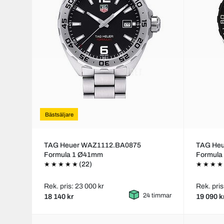
Bästsäljare
TAG Heuer WAZ1112.BA0875
TAG Heu
Formula 1 Ø41mm
Formula
(22)
Rek. pris: 23 000 kr
Rek. pris
24 timmar
18 140 kr
19 090 k