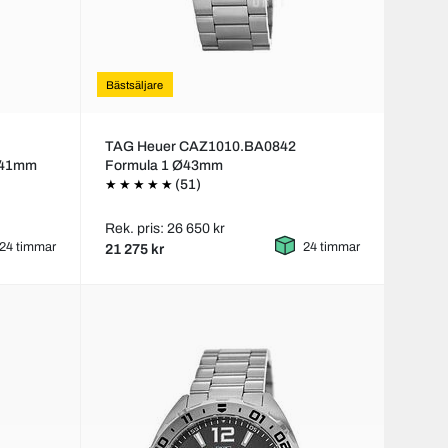
Bästsäljare
TAG Heuer CAZ1010.BA0842
Ø41mm
Formula 1 Ø43mm
(51)
Rek. pris: 26 650 kr
24 timmar
24 timmar
21 275 kr