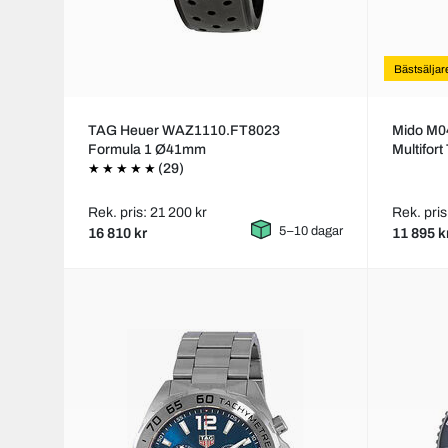
Bästsäljar
TAG Heuer WAZ1110.FT8023
Mido M0
Formula 1 Ø41mm
Multifort
(29)
Rek. pris: 21 200 kr
Rek. pris
5–10 dagar
16 810 kr
11 895 k