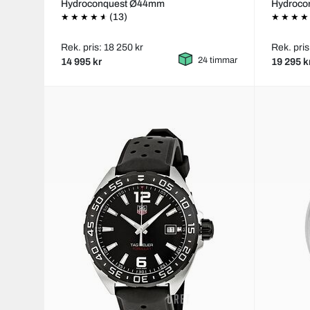
Hydroconquest Ø44mm
Hydroco
(13)
Rek. pris: 18 250 kr
Rek. pris
24 timmar
14 995 kr
19 295 k