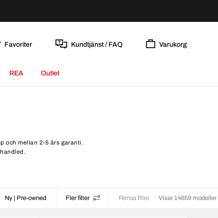
Favoriter
Kundtjänst / FAQ
Varukorg
REA
Outlet
öp och mellan 2-5 års garanti.
 handled.
Ny | Pre-owned
Fler filter
Rensa filter
Visar 14659 modeller