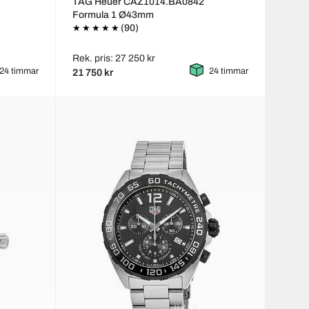
TAG Heuer CAZ1014.BA0842
Formula 1 Ø43mm
(90)
Rek. pris: 27 250 kr
24 timmar
24 timmar
21 750 kr