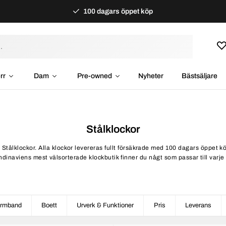
100 dagars öppet köp
rr
Dam
Pre-owned
Nyheter
Bästsäljare
Stålklockor
av Stålklockor. Alla klockor levereras fullt försäkrade med 100 dagars öppet k
dinaviens mest välsorterade klockbutik finner du någt som passar till varje
rmband
Boett
Urverk & Funktioner
Pris
Leverans