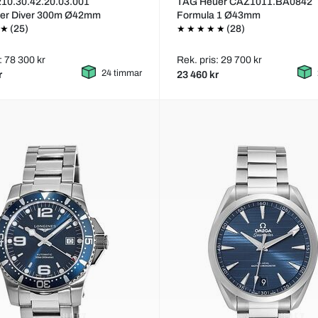
10.30.42.20.03.001
TAG Heuer CAZ1011.BA0842
er Diver 300m Ø42mm
Formula 1 Ø43mm
(25)
(28)
: 78 300 kr
Rek. pris: 29 700 kr
24 timmar
r
23 460 kr