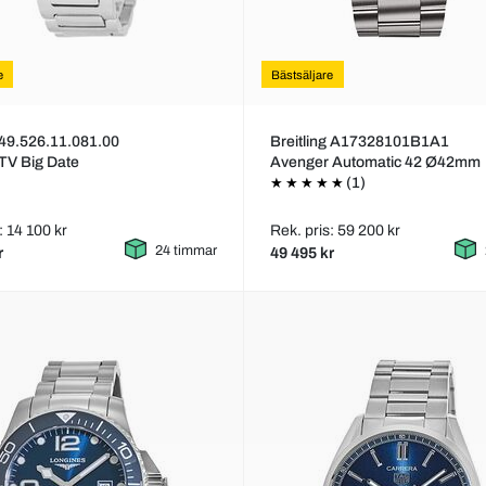
e
Bästsäljare
49.526.11.081.00
Breitling A17328101B1A1
 TV Big Date
Avenger Automatic 42 Ø42mm
(1)
: 14 100 kr
Rek. pris: 59 200 kr
24 timmar
r
49 495 kr