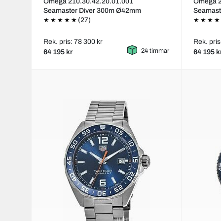
Omega 210.30.42.20.01.001
Omega 2
Seamaster Diver 300m Ø42mm
Seamast
(27)
Rek. pris: 78 300 kr
Rek. pris
24 timmar
64 195 kr
64 195 k