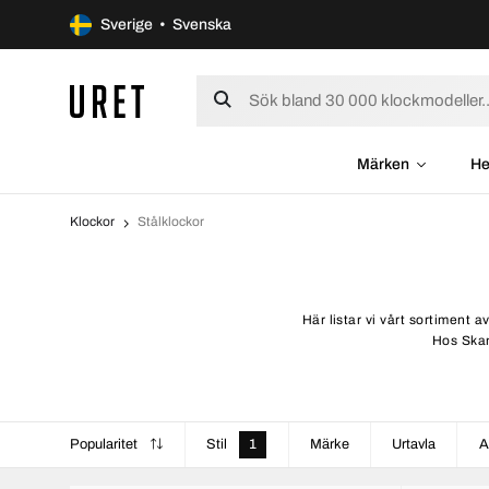
Sverige • Svenska
Märken
He
Klockor
Stålklockor
Här listar vi vårt sortiment 
Hos Skan
Popularitet
Stil
1
Märke
Urtavla
A