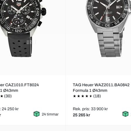
er CAZ1010.FT8024
TAG Heuer WAZ2011.BA0842
 1 Ø43mm
Formula 1 Ø43mm
(30)
(18)
: 24 250 kr
Rek. pris: 33 900 kr
24 timmar
r
25 265 kr