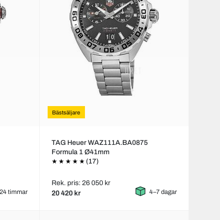
Bästsäljare
TAG Heuer WAZ111A.BA0875
Formula 1 Ø41mm
(17)
Rek. pris: 26 050 kr
24 timmar
4–7 dagar
20 420 kr