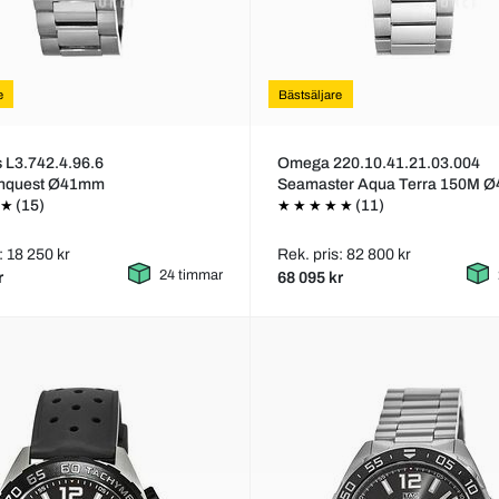
e
Bästsäljare
 L3.742.4.96.6
Omega 220.10.41.21.03.004
nquest Ø41mm
Seamaster Aqua Terra 150M 
(15)
(11)
: 18 250 kr
Rek. pris: 82 800 kr
24 timmar
r
68 095 kr