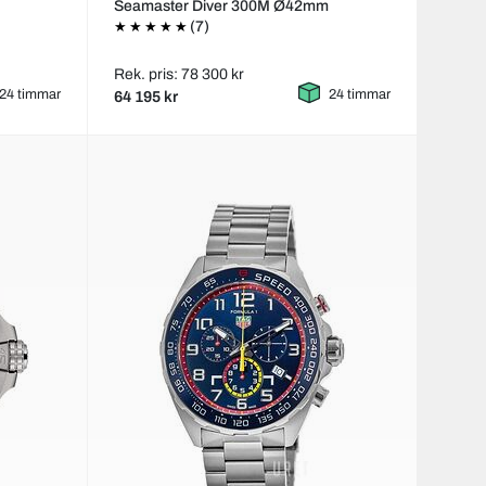
Seamaster Diver 300M Ø42mm
(7)
Rek. pris: 78 300 kr
24 timmar
24 timmar
64 195 kr