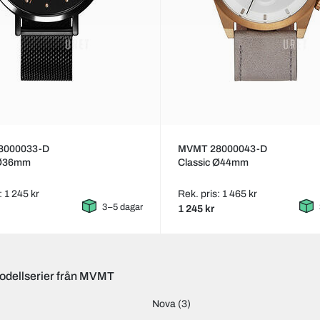
8000033-D
MVMT 28000043-D
 Ø36mm
Classic Ø44mm
: 1 245 kr
Rek. pris: 1 465 kr
3–5 dagar
1 245 kr
odellserier från MVMT
Nova
(3)