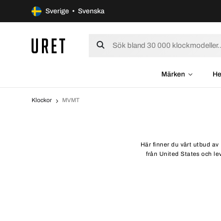
Sverige • Svenska
Märken
He
Klockor
MVMT
Här finner du vårt utbud av
från United States och lev