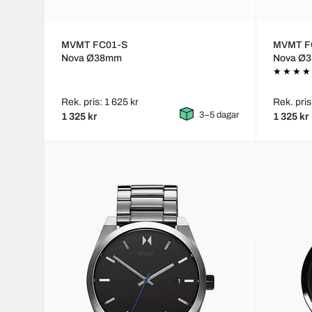
MVMT FC01-S
MVMT F
Nova Ø38mm
Nova Ø
Rek. pris: 1 625 kr
Rek. pris
3–5 dagar
1 325 kr
1 325 kr