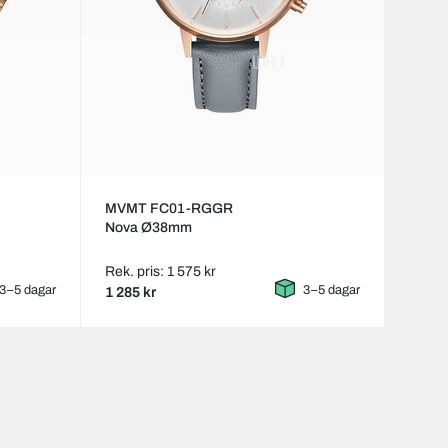
MVMT FC01-RGGR
Nova Ø38mm
Rek. pris: 1 575 kr
3–5 dagar
3–5 dagar
1 285 kr