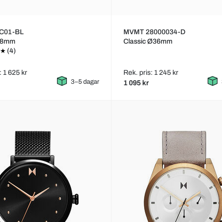
C01-BL
MVMT 28000034-D
38mm
Classic Ø36mm
(4)
: 1 625 kr
Rek. pris: 1 245 kr
3–5 dagar
1 095 kr