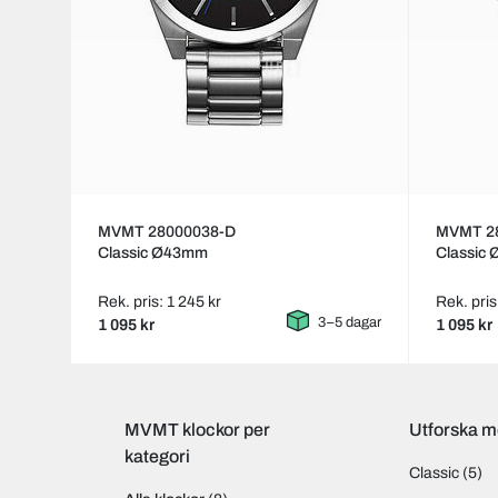
MVMT 28000038-D
MVMT 2
Classic Ø43mm
Classic
Rek. pris: 1 245 kr
Rek. pris
3–5 dagar
1 095 kr
1 095 kr
MVMT klockor per
Utforska m
kategori
Classic
(5)