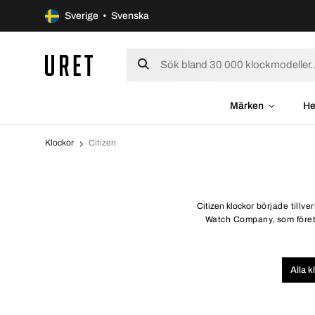
Sverige • Svenska
Märken
He
Klockor
Citizen
Citizen klockor
började tillve
Watch Company, som företa
Alla k