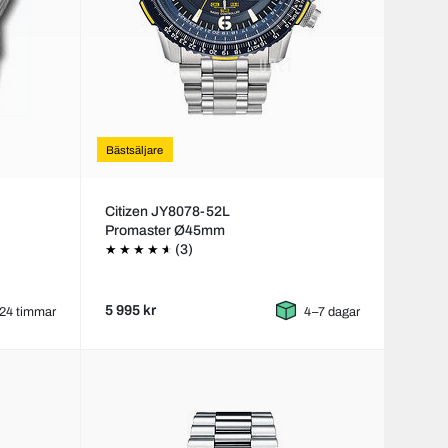
Bästsäljare
Citizen JY8078-52L
Promaster Ø45mm
(3)
5 995 kr
24 timmar
4–7 dagar