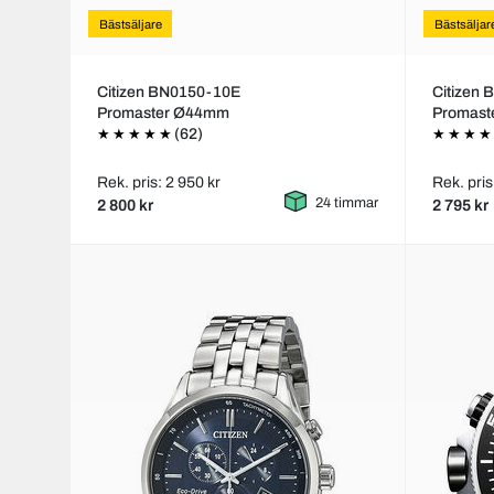
Bästsäljare
Bästsäljar
Citizen BN0150-10E
Citizen
Promaster Ø44mm
Promas
(62)
Rek. pris: 2 950 kr
Rek. pris
24 timmar
2 800 kr
2 795 kr