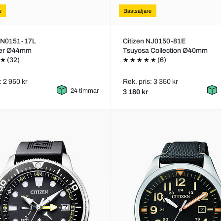
e
Bästsäljare
 BN0151-17L
Citizen NJ0150-81E
ter Ø44mm
Tsuyosa Collection Ø40mm
(32)
(6)
: 2 950 kr
Rek. pris: 3 350 kr
24 timmar
3 180 kr