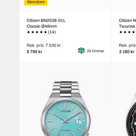
Bästsäljare
Citizen BN2038-01L
Citizen
Classic Ø46mm
Tsuyosa
(14)
Rek. pris: 7 530 kr
Rek. pris
24 timmar
5 795 kr
3 180 kr