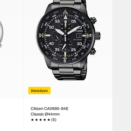
Bästsäljare
Citizen CA0695-84E
Classic Ø44mm
(5)