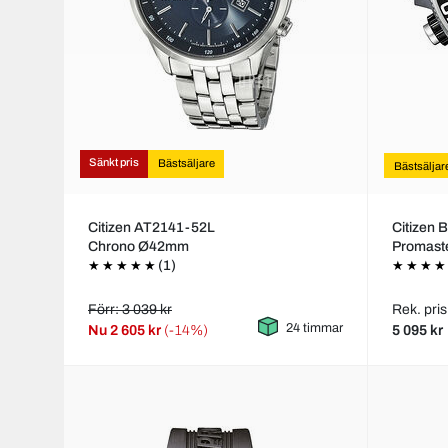
Sänkt pris
Bästsäljare
Bästsäljar
Citizen AT2141-52L
Citizen
Chrono Ø42mm
Promas
(1)
Förr: 3 039 kr
Rek. pris
24 timmar
Nu
2 605 kr
(-14%)
5 095 kr