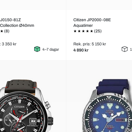
 NJ0150-81Z
Citizen JP2000-08E
 Collection Ø40mm
Aquatimer
(8)
(25)
: 3 350 kr
Rek. pris: 5 150 kr
4–7 dagar
1
4 890 kr