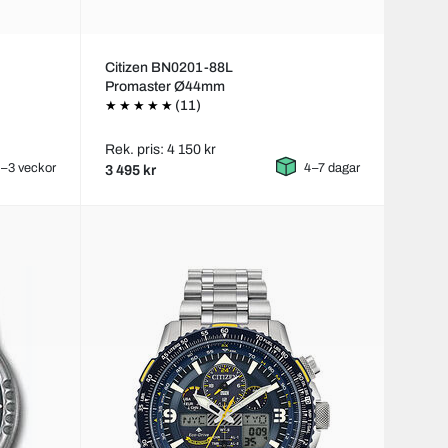
Citizen BN0201-88L
Promaster Ø44mm
(11)
Rek. pris: 4 150 kr
–3 veckor
4–7 dagar
3 495 kr