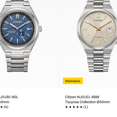
Bästsäljare
 NJ0180-80L
Citizen NJ0151-88W
Ø40mm
Tsuyosa Collection Ø40mm
(4)
(1)