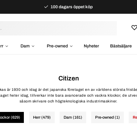
100 dagars öppet köp
rr
Dam
Pre-owned
Nyheter
Bästsäljare
Citizen
rkas år 1930 och idag är det japanska företaget en av världens största friståe
get heter idag, tillverkar inte bara avancerade och vackra klockor, de utve
såsom skrivare och högteknologiska industrimaskiner.
lockor (629)
Herr (479)
Dam (161)
Pre-owned (1)
Re