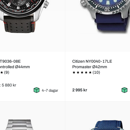
 AT9036-08E
Citizen NY0040-17LE
ontrolled Ø44mm
Promaster Ø42mm
(9)
(10)
: 5 880 kr
2 995 kr
4–7 dagar