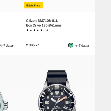
Bästsäljare
Citizen BM7108-81L
Eco Drive 180 Ø41mm
(5)
2 365 kr
4–7 dagar
4–7 dagar