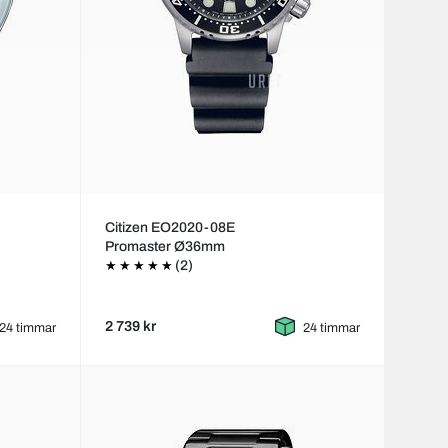
Citizen EO2020-08E
Promaster Ø36mm
(2)
2 739 kr
24 timmar
24 timmar