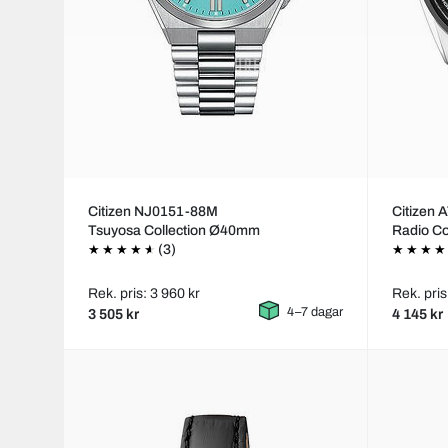
Citizen NJ0151-88M
Citizen
Tsuyosa Collection Ø40mm
Radio C
(3)
Rek. pris: 3 960 kr
Rek. pris
4–7 dagar
3 505 kr
4 145 kr