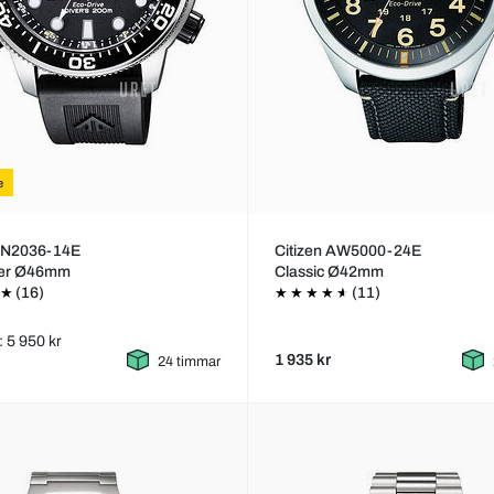
e
 BN2036-14E
Citizen AW5000-24E
ter Ø46mm
Classic Ø42mm
(16)
(11)
: 5 950 kr
1 935 kr
24 timmar