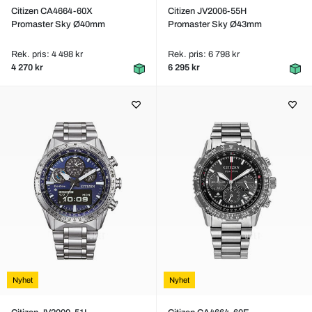
Citizen CA4664-60X
Citizen JV2006-55H
Promaster Sky Ø40mm
Promaster Sky Ø43mm
Rek. pris: 4 498 kr
Rek. pris: 6 798 kr
4 270 kr
6 295 kr
Nyhet
Nyhet