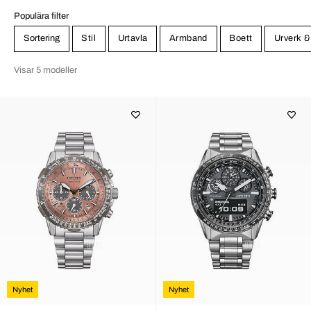
Populära filter
Sortering
Stil
Urtavla
Armband
Boett
Urverk &
Visar 5 modeller
Nyhet
Nyhet