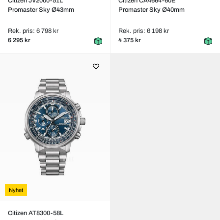
Citizen JV2000-51L
Citizen CA4664-60E
Promaster Sky Ø43mm
Promaster Sky Ø40mm
Rek. pris: 6 798 kr
Rek. pris: 6 198 kr
6 295 kr
4 375 kr
Nyhet
Citizen AT8300-58L