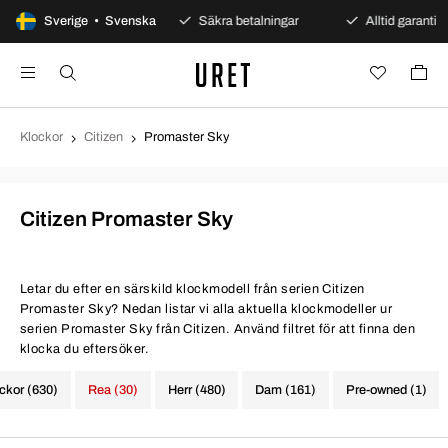
0 dagars öppet köp
Sverige • Svenska
Säkra betalningar
Alltid garanti
Klockor
Citizen
Promaster Sky
Citizen Promaster Sky
Letar du efter en särskild klockmodell från serien Citizen
Promaster Sky? Nedan listar vi alla aktuella klockmodeller ur
serien Promaster Sky från Citizen. Använd filtret för att finna den
klocka du eftersöker.
ockor (630)
Rea (30)
Herr (480)
Dam (161)
Pre-owned (1)