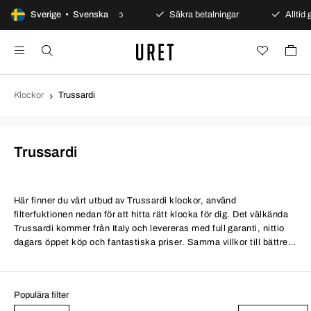
Sverige • Svenska
100 dagars öppet köp
Säkra betalningar
Alltid g
Klockor
Trussardi
Trussardi
Här finner du vårt utbud av Trussardi klockor, använd
filterfuktionen nedan för att hitta rätt klocka för dig. Det välkända
Trussardi kommer från Italy och levereras med full garanti, nittio
dagars öppet köp och fantastiska priser. Samma villkor till bättre
priser.
Populära filter