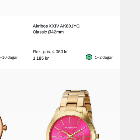
Akribos XXIV AK801YG
Classic Ø42mm
Rek. pris: 4 050 kr
–10 dagar
1–2 dagar
1 185 kr