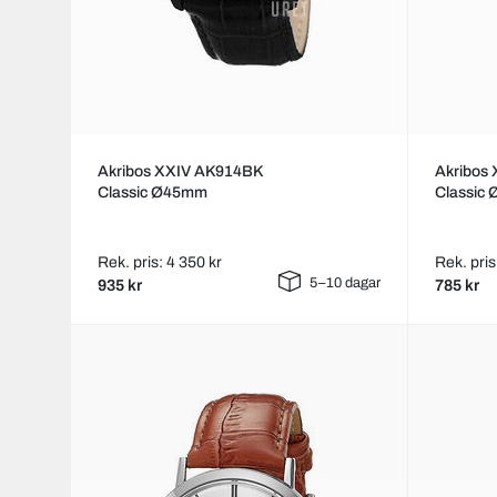
Akribos XXIV AK914BK
Akribos
Classic Ø45mm
Classic
Rek. pris: 4 350 kr
Rek. pris
5–10 dagar
935 kr
785 kr