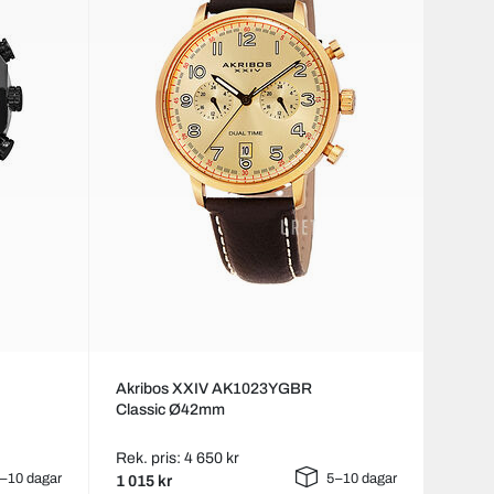
Akribos XXIV AK1023YGBR
Classic Ø42mm
Rek. pris: 4 650 kr
–10 dagar
5–10 dagar
1 015 kr