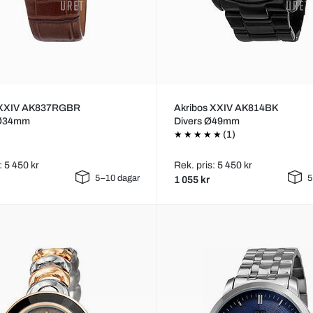
 XXIV AK837RGBR
Akribos XXIV AK814BK
 Ø34mm
Divers Ø49mm
(1)
: 5 450 kr
Rek. pris: 5 450 kr
5–10 dagar
5
1 055 kr