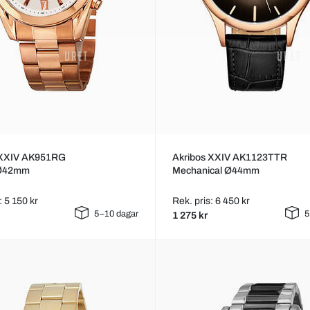
 XXIV AK951RG
Akribos XXIV AK1123TTR
 Ø42mm
Mechanical Ø44mm
: 5 150 kr
Rek. pris: 6 450 kr
5–10 dagar
5
1 275 kr