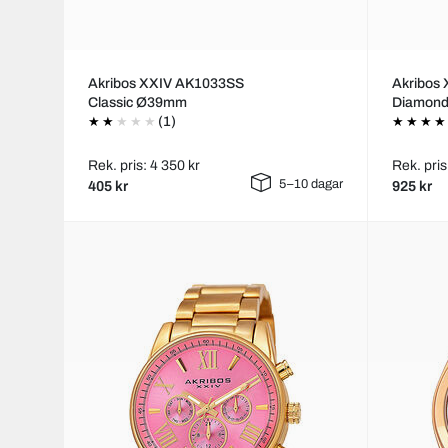
Akribos XXIV AK1033SS
Akribos
Classic Ø39mm
Diamon
(1)
Rek. pris: 4 350 kr
Rek. pris
5–10 dagar
405 kr
925 kr