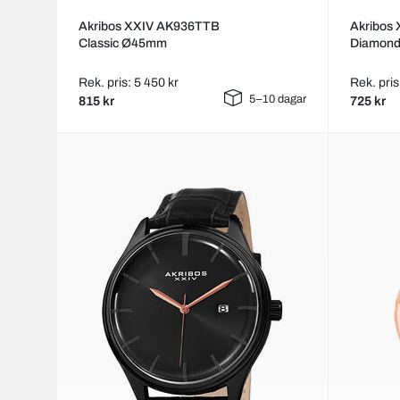
Akribos XXIV AK936TTB
Akribos
Classic Ø45mm
Diamon
Rek. pris: 5 450 kr
Rek. pris
5–10 dagar
815 kr
725 kr