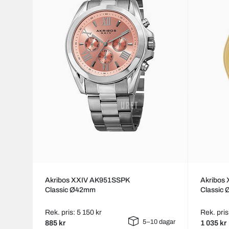
Akribos XXIV AK951SSPK
Akribos
Classic Ø42mm
Classic
Rek. pris: 5 150 kr
Rek. pris
5–10 dagar
885 kr
1 035 kr