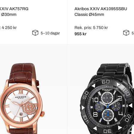
 XXIV AK757RG
Akribos XXIV AK1095SSBU
d Ø30mm
Classic Ø45mm
: 4 250 kr
Rek. pris: 5 750 kr
5–10 dagar
5
955 kr