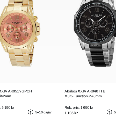
 XXIV AK951YGPCH
Akribos XXIV AK940TTB
 Ø42mm
Multi-Function Ø48mm
: 5 150 kr
Rek. pris: 1 650 kr
5–10 dagar
5
1 105 kr