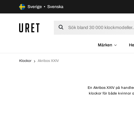
Sverige • Svenska
Märken
He
Klockor
Akribos XXIV
En
Akribos XXIV
på handled
klockor för både kvinnor 