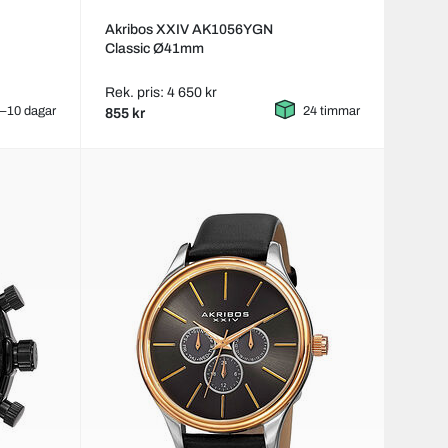
Akribos XXIV AK1056YGN
Classic Ø41mm
Rek. pris: 4 650 kr
–10 dagar
24 timmar
855 kr