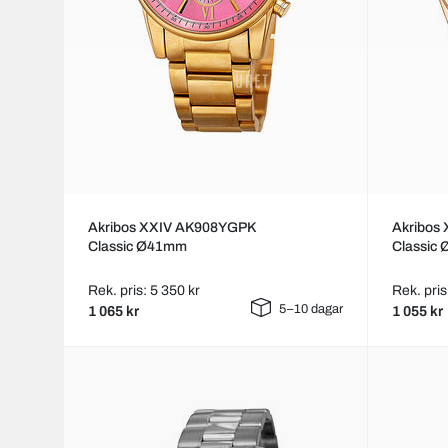
Akribos XXIV AK908YGPK
Akribos
Classic Ø41mm
Classic
Rek. pris: 5 350 kr
Rek. pris
5–10 dagar
1 065 kr
1 055 kr