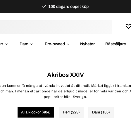
100 dagars öppet köp
rr
Dam
Pre-owned
Nyheter
Bästsäljare
Akribos XXIV
en kommer få många att vända huvudet åt ditt håll. Märket ligger i framkant
och män. I mer än ett årtionde har de erbjudit modeller för hela världen och 
popularitet här i Sverige.
Alla klockor (404)
Herr (223)
Dam (185)