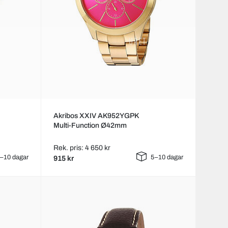
Akribos XXIV AK952YGPK
Multi-Function Ø42mm
Rek. pris: 4 650 kr
–10 dagar
5–10 dagar
915 kr