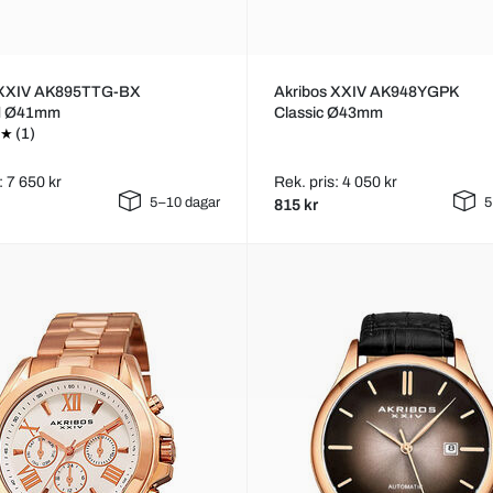
 XXIV AK895TTG-BX
Akribos XXIV AK948YGPK
d Ø41mm
Classic Ø43mm
(1)
: 7 650 kr
Rek. pris: 4 050 kr
5–10 dagar
5
815 kr