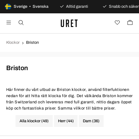
Säkra betalningar
Sverige • Svenska
Alltid garanti
Snabb och säker leveran
Klockor
Briston
Briston
Här finner du vårt utbud av Briston klockor, använd filterfuktionen
nedan för att hitta rätt klocka för dig. Det välkända Briston kommer
från Switzerland och levereras med full garanti, nittio dagars öppet
köp och fantastiska priser. Samma villkor till bättre priser.
Alla klockor (49)
Herr (44)
Dam (36)