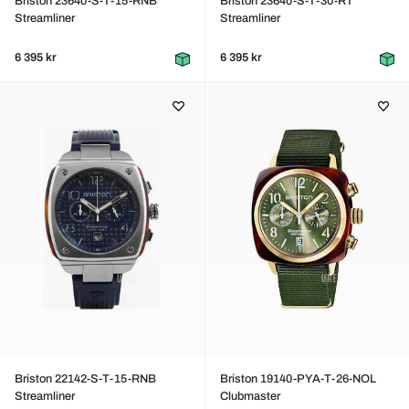
Briston 23640-S-T-15-RNB
Briston 23640-S-T-30-RT
Streamliner
Streamliner
6 395 kr
6 395 kr
Briston 22142-S-T-15-RNB
Briston 19140-PYA-T-26-NOL
Streamliner
Clubmaster