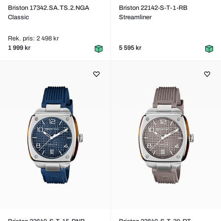
Briston 17342.SA.TS.2.NGA
Briston 22142-S-T-1-RB
Classic
Streamliner
Rek. pris: 2 498 kr
1 999 kr
5 595 kr