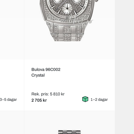
Bulova 96C002
Crystal
Rek. pris: 5 810 kr
3–5 dagar
1–2 dagar
2 705 kr