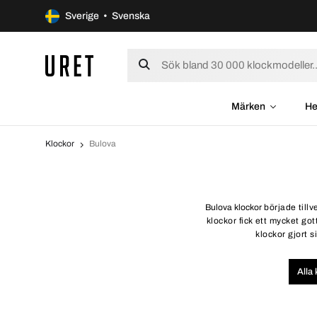
Sverige • Svenska
Märken
He
Klockor
Bulova
Bulova klockor
började tillv
klockor fick ett mycket g
klockor gjort 
Alla 