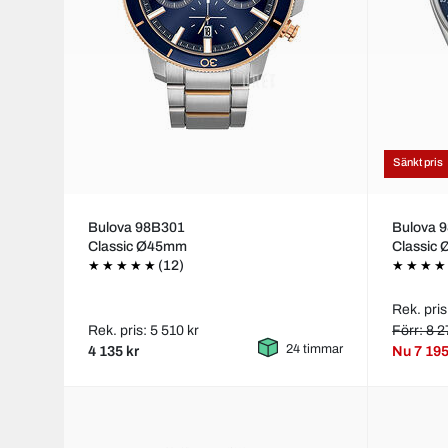
Sänkt pris
Bulova 98B301
Bulova 
Classic Ø45mm
Classic
(12)
Rek. pris
Rek. pris: 5 510 kr
Förr: 8 2
24 timmar
4 135 kr
Nu
7 195