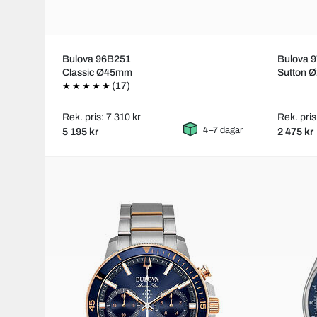
Bulova 96B251
Bulova 
Classic Ø45mm
Sutton 
(17)
Rek. pris: 7 310 kr
Rek. pris
4–7 dagar
5 195 kr
2 475 kr