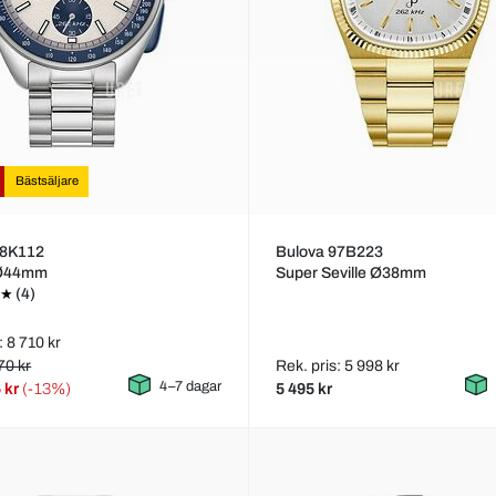
Bästsäljare
98K112
Bulova 97B223
 Ø44mm
Super Seville Ø38mm
(4)
: 8 710 kr
70 kr
Rek. pris: 5 998 kr
4–7 dagar
 kr
(-13%)
5 495 kr