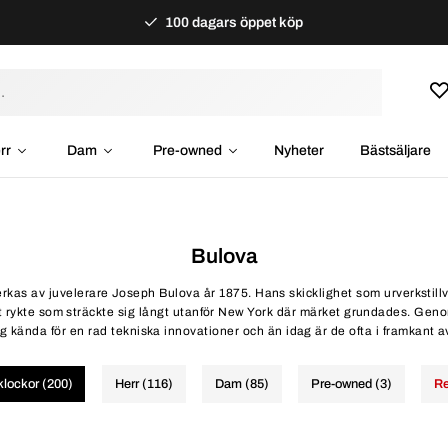
100 dagars öppet köp
rr
Dam
Pre-owned
Nyheter
Bästsäljare
Bulova
erkas av juvelerare Joseph Bulova år 1875. Hans skicklighet som urverkstillv
ott rykte som sträckte sig långt utanför New York där märket grundades. Gen
sig kända för en rad tekniska innovationer och än idag är de ofta i framkant a
klockor (200)
Herr (116)
Dam (85)
Pre-owned (3)
Re