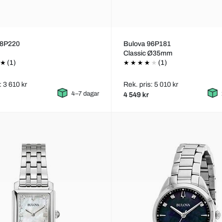
98P220
Bulova 96P181
Classic Ø35mm
(1)
(1)
: 3 610 kr
Rek. pris: 5 010 kr
4–7 dagar
4 549 kr