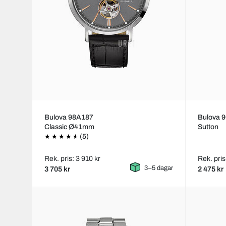
Bulova 98A187
Bulova 
Classic Ø41mm
Sutton
(5)
Rek. pris: 3 910 kr
Rek. pris
3–5 dagar
3 705 kr
2 475 kr