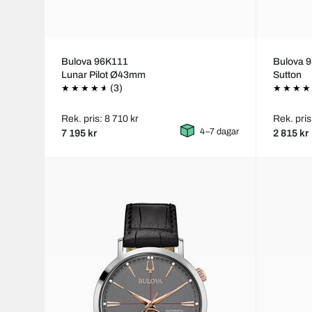
Bulova 96K111
Bulova 
Lunar Pilot Ø43mm
Sutton
(3)
Rek. pris: 8 710 kr
Rek. pris
4–7 dagar
7 195 kr
2 815 kr