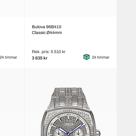
Bulova 96B410
Classic Ø44mm
Rek. pris: 5 510 kr
24 timmar
24 timmar
3 635 kr