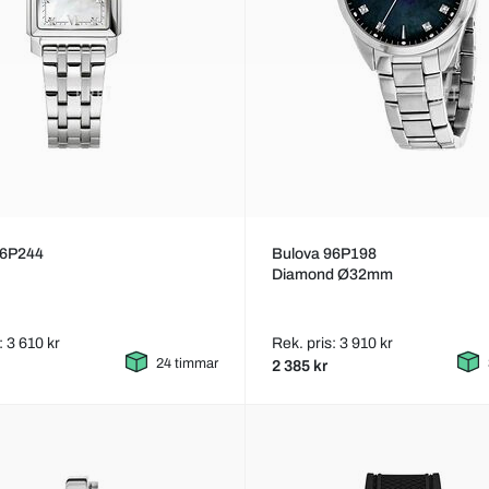
96P244
Bulova 96P198
Diamond Ø32mm
: 3 610 kr
Rek. pris: 3 910 kr
24 timmar
2 385 kr