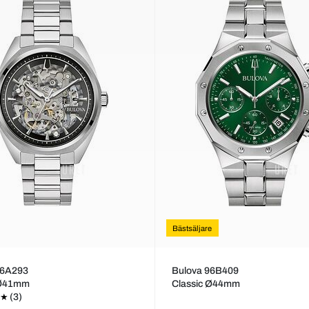
Bästsäljare
96A293
Bulova 96B409
 Ø41mm
Classic Ø44mm
(3)