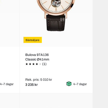
Bästsäljare
Bulova 97A136
Classic Ø41mm
(1)
Rek. pris: 5 010 kr
4–7 dagar
4–7 dagar
3 235 kr