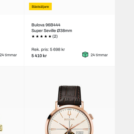
Bästsäljare
Bulova 96B444
Super Seville Ø38mm
(2)
Rek. pris: 5 698 kr
24 timmar
24 timmar
5 410 kr