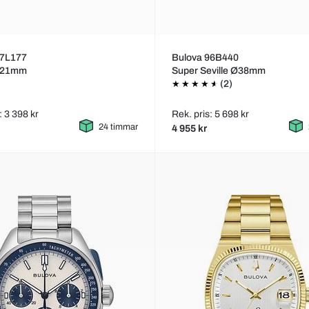
97L177
Bulova 96B440
Ø21mm
Super Seville Ø38mm
(2)
: 3 398 kr
Rek. pris: 5 698 kr
24 timmar
4 955 kr