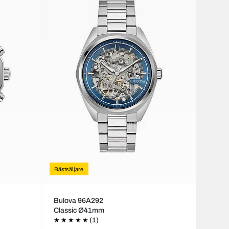
Bästsäljare
Bulova 96A292
Classic Ø41mm
(1)