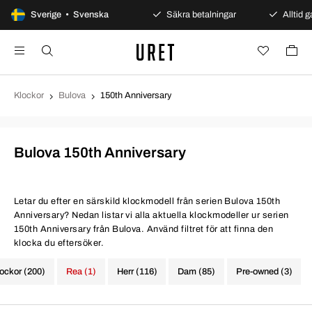
100 dagars öppet köp
Sverige • Svenska
Säkra betalningar
Alltid ga
Klockor
Bulova
150th Anniversary
Bulova 150th Anniversary
Letar du efter en särskild klockmodell från serien Bulova 150th
Anniversary? Nedan listar vi alla aktuella klockmodeller ur serien
150th Anniversary från Bulova. Använd filtret för att finna den
klocka du eftersöker.
lockor (200)
Rea (1)
Herr (116)
Dam (85)
Pre-owned (3)