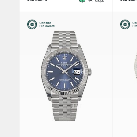
4–7 dagar
Certified
Cer
Pre-owned
Pr