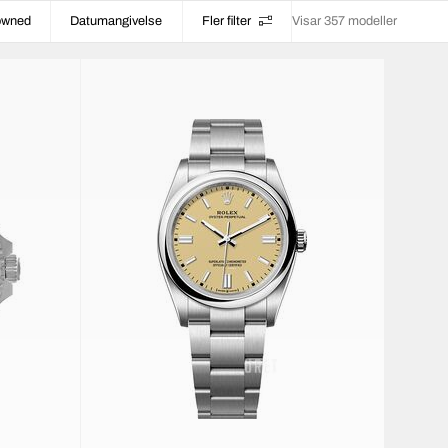
-owned
Datumangivelse
Fler filter
Visar 357 modeller