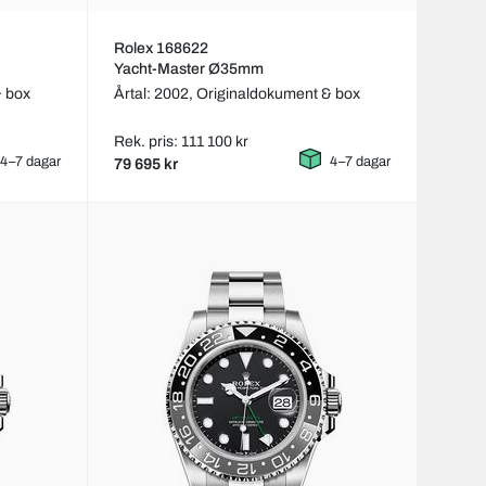
Rolex 168622
Yacht-Master Ø35mm
& box
Årtal: 2002,
Originaldokument & box
Rek. pris: 111 100 kr
4–7 dagar
4–7 dagar
79 695 kr