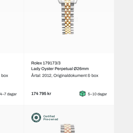
Rolex 179173/3
Lady Oyster Perpetual Ø26mm
 box
Årtal: 2012,
Originaldokument & box
174 795 kr
4–7 dagar
5–10 dagar
Certified
Pre-owned