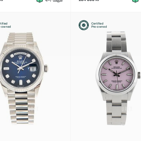
4–7 dagar
tified
Certified
e-owned
Pre-owned