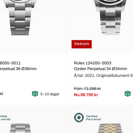
Sänkt pris
26000-0011
Rolex 124200-0003
Perpetual 36 Ø36mm
Oyster Perpetual 34 Ø34mm
Årtal: 2021,
Originaldokument &
Förr: 71 295 kr
kr
5–10 dagar
Nu
69 795 kr
tified
Certified
e-owned
Pre-owned