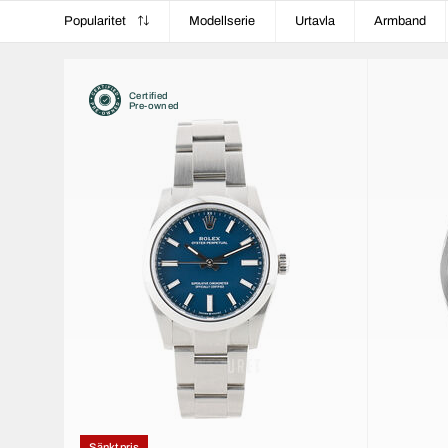
Popularitet
Modellserie
Urtavla
Armband
Certified
Pre-owned
Sänkt pris