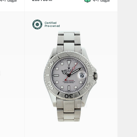
4–7 dagar
4–7 dagar
Certified
Pre-owned