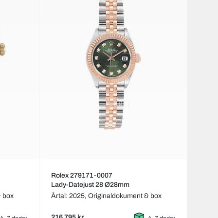
Rolex 279171-0007
Lady-Datejust 28 Ø28mm
& box
Årtal: 2025,
Originaldokument & box
216 795 kr