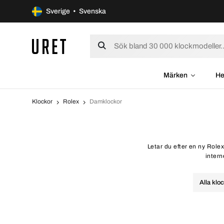
Sverige • Svenska
Märken
He
Klockor
Rolex
Damklockor
Letar du efter en ny Role
intern
Alla klo