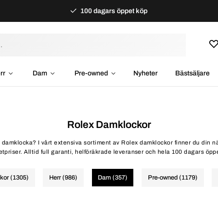
100 dagars öppet köp
rr
Dam
Pre-owned
Nyheter
Bästsäljare
Rolex Damklockor
x damklocka? I vårt extensiva sortiment av Rolex damklockor finner du din näs
etpriser. Alltid full garanti, helföräkrade leveranser och hela 100 dagars öpp
ckor (1305)
Herr (986)
Dam (357)
Pre-owned (1179)