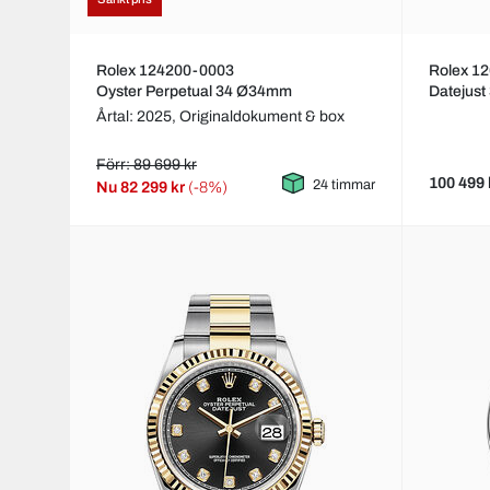
Rolex 124200-0003
Rolex 1
Oyster Perpetual 34 Ø34mm
Datejus
Årtal: 2025,
Originaldokument & box
Förr: 89 699 kr
100 499 
24 timmar
Nu
82 299 kr
(-8%)