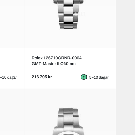
Rolex 126710GRNR-0004
GMT-Master II Ø40mm
216 795 kr
–10 dagar
5–10 dagar