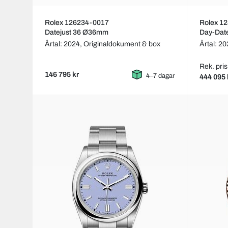
Rolex 126234-0017
Rolex 1
Datejust 36 Ø36mm
Day-Dat
Årtal: 2024,
Originaldokument & box
Årtal: 2
Rek. pris
146 795 kr
4–7 dagar
444 095 