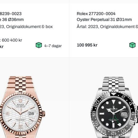
28239-0023
Rolex 277200-0004
e 36 Ø36mm
Oyster Perpetual 31 Ø31mm
023,
Originaldokument & box
Årtal: 2023,
Originaldokument 
: 600 400 kr
100 995 kr
4–7 dagar
kr