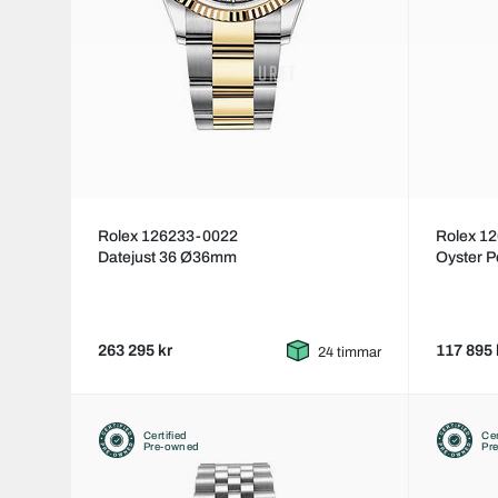
Rolex 126233-0022
Rolex 1
Datejust 36 Ø36mm
Oyster 
263 295 kr
117 895 
24 timmar
Certified
Cer
Pre-owned
Pr