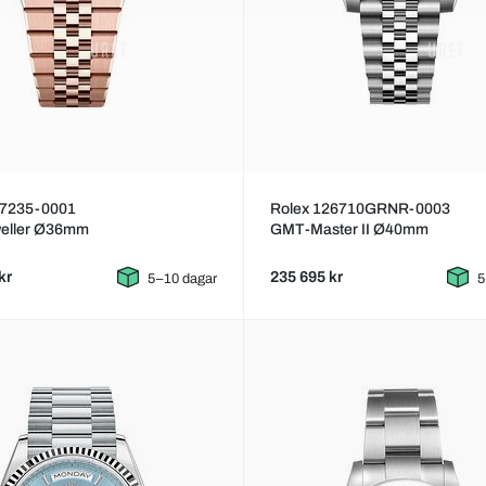
27235-0001
Rolex 126710GRNR-0003
eller Ø36mm
GMT-Master II Ø40mm
kr
235 695 kr
5–10 dagar
5