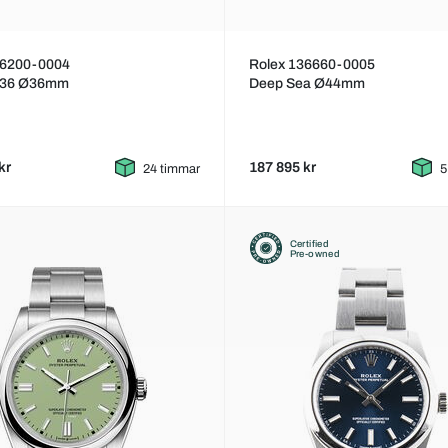
26200-0004
Rolex 136660-0005
t 36 Ø36mm
Deep Sea Ø44mm
kr
187 895 kr
24 timmar
5
Certified
Pre-owned