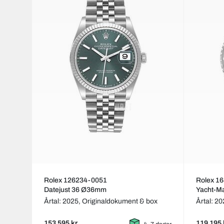
Rolex 126234-0051
Rolex 1
Datejust 36 Ø36mm
Yacht-M
Årtal: 2025,
Originaldokument & box
Årtal: 2
153 595 kr
119 195 