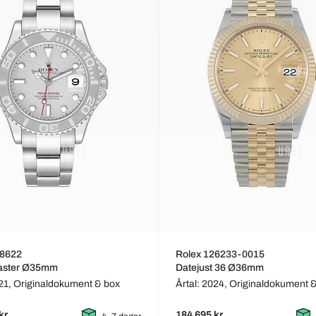
68622
Rolex 126233-0015
aster Ø35mm
Datejust 36 Ø36mm
021,
Originaldokument & box
Årtal: 2024,
Originaldokument 
kr
184 695 kr