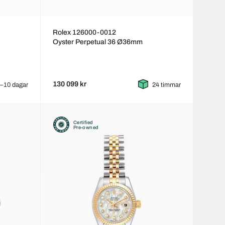
Rolex 126000-0012
Oyster Perpetual 36 Ø36mm
130 099 kr
–10 dagar
24 timmar
Certified
Pre-owned