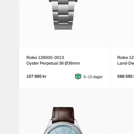
Rolex 126000-0013
Rolex 1
Oyster Perpetual 36 Ø36mm
Land-Dw
107 895 kr
588 595 
5–10 dagar