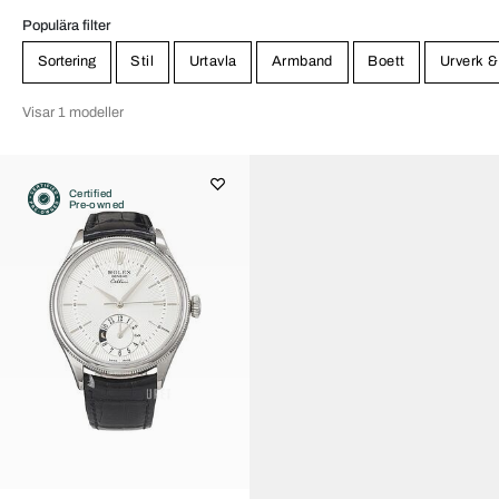
Populära filter
Sortering
Stil
Urtavla
Armband
Boett
Urverk &
Visar 1 modeller
Certified
Pre-owned