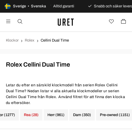
Säkra betalningar
Sverige • Svenska
Alltid garanti
Snabb och säker leveran
Klockor
Rolex
Cellini Dual Time
Rolex Cellini Dual Time
Letar du efter en särskild klockmodell från serien Rolex Cellini
Dual Time? Nedan listar vi alla aktuella klockmodeller ur serien
Cellini Dual Time från Rolex. Använd filtret för att finna den klocka
du eftersöker.
kor (1277)
Rea (28)
Herr (961)
Dam (350)
Pre-owned (1151)