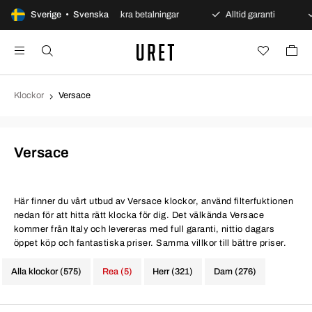
pet köp
Sverige • Svenska
Säkra betalningar
Alltid garanti
Snabb
Klockor
Versace
Versace
Här finner du vårt utbud av Versace klockor, använd filterfuktionen
nedan för att hitta rätt klocka för dig. Det välkända Versace
kommer från Italy och levereras med full garanti, nittio dagars
öppet köp och fantastiska priser. Samma villkor till bättre priser.
Alla klockor (575)
Rea (5)
Herr (321)
Dam (276)