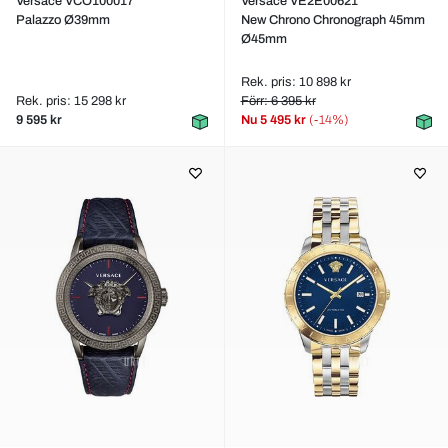
Versace VCO100017
Versace VE2E00621
Palazzo Ø39mm
New Chrono Chronograph 45mm
Ø45mm
Rek. pris: 10 898 kr
Rek. pris: 15 298 kr
Förr: 6 395 kr
9 595 kr
Nu
5 495 kr
(-14%)