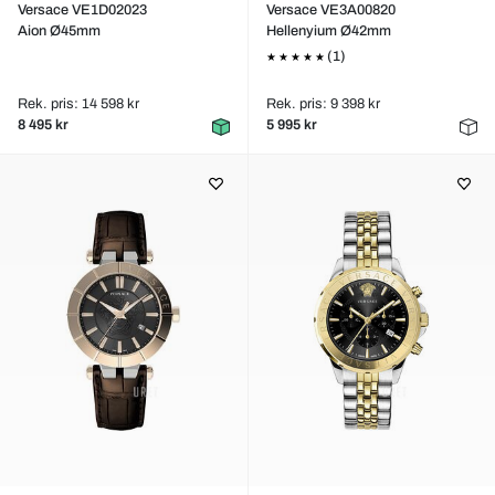
Versace VE1D02023
Versace VE3A00820
Aion Ø45mm
Hellenyium Ø42mm
(1)
Rek. pris: 14 598 kr
Rek. pris: 9 398 kr
8 495 kr
5 995 kr