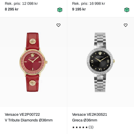
Rek. pris: 12 098 kr
Rek. pris: 16 998 kr
8 295 kr
9 195 kr
Versace VE2P00722
Versace VE2K00521
V Tribute Diamonds Ø36mm
Greca Ø36mm
(1)