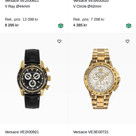
Versace VE2I00621
Versace VE5A00520
V Ray Ø44mm
V Circle Ø42mm
Rek. pris: 12 098 kr
Rek. pris: 7 298 kr
8 295 kr
4 385 kr
Versace VE2I00921
Versace VE3E00721