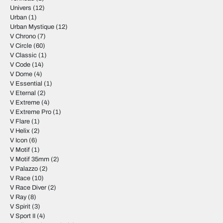
Univers
(12)
Urban
(1)
Urban Mystique
(12)
V Chrono
(7)
V Circle
(60)
V Classic
(1)
V Code
(14)
V Dome
(4)
V Essential
(1)
V Eternal
(2)
V Extreme
(4)
V Extreme Pro
(1)
V Flare
(1)
V Helix
(2)
V Icon
(6)
V Motif
(1)
V Motif 35mm
(2)
V Palazzo
(2)
V Race
(10)
V Race Diver
(2)
V Ray
(8)
V Spirit
(3)
V Sport II
(4)