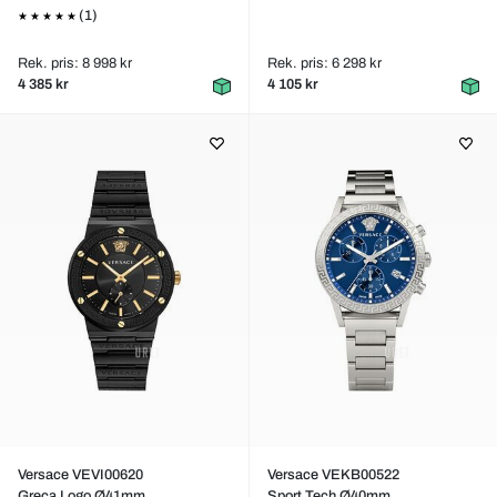
(1)
Rek. pris: 8 998 kr
Rek. pris: 6 298 kr
4 385 kr
4 105 kr
Versace VEVI00620
Versace VEKB00522
Greca Logo Ø41mm
Sport Tech Ø40mm