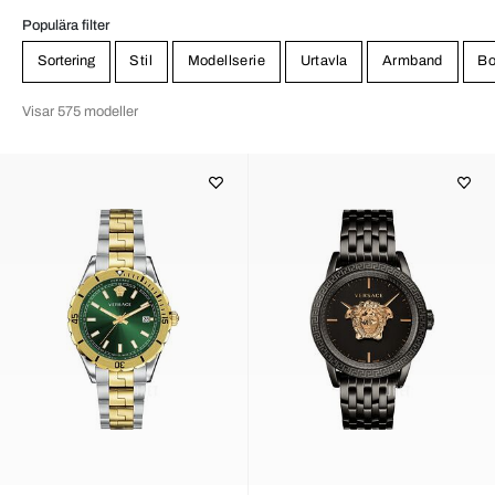
Populära filter
Sortering
Stil
Modellserie
Urtavla
Armband
Bo
Visar 575 modeller