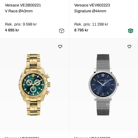
Versace VE2B00221
Versace VEV602223
V Race Ø43mm
Signature Ø44mm
Rek. pris: 9 598 kr
Rek. pris: 11 298 kr
4 695 kr
8 795 kr