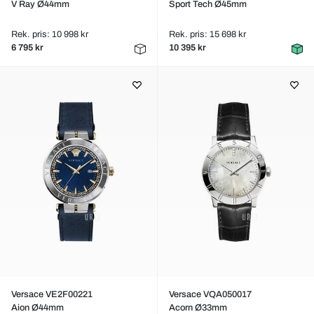
V Ray Ø44mm
Sport Tech Ø45mm
Rek. pris: 10 998 kr
Rek. pris: 15 698 kr
6 795 kr
10 395 kr
Versace VE2F00221
Versace VQA050017
Aion Ø44mm
Acorn Ø33mm