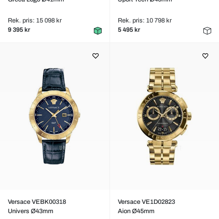
Rek. pris: 15 098 kr
Rek. pris: 10 798 kr
9 395 kr
5 495 kr
Versace VEBK00318
Versace VE1D02823
Univers Ø43mm
Aion Ø45mm