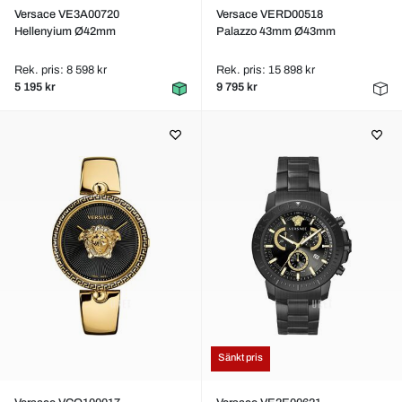
Versace VE3A00720
Versace VERD00518
Hellenyium Ø42mm
Palazzo 43mm Ø43mm
Rek. pris: 8 598 kr
Rek. pris: 15 898 kr
5 195 kr
9 795 kr
Sänkt pris