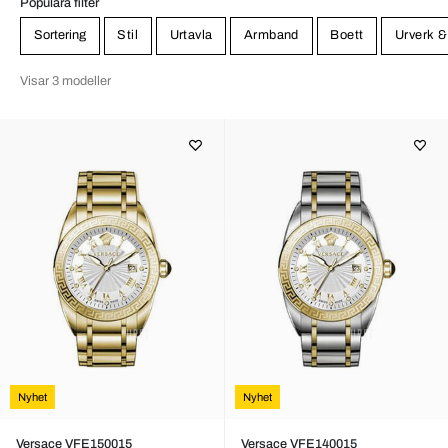
Populära filter
Sortering
Stil
Urtavla
Armband
Boett
Urverk &
Visar 3 modeller
Nyhet
Nyhet
Versace VFE150015
Versace VFE140015