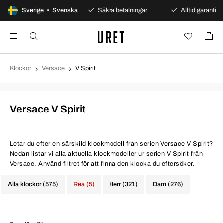
0 dagars öppet köp
Sverige • Svenska
Säkra betalningar
Alltid garanti
Klockor
Versace
V Spirit
Versace V Spirit
Letar du efter en särskild klockmodell från serien Versace V Spirit?
Nedan listar vi alla aktuella klockmodeller ur serien V Spirit från
Versace. Använd filtret för att finna den klocka du eftersöker.
Alla klockor (575)
Rea (5)
Herr (321)
Dam (276)