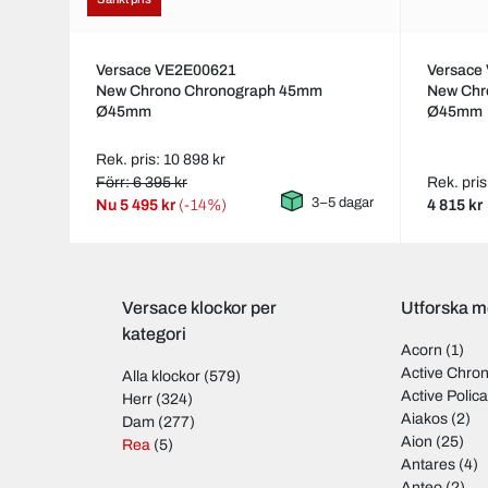
Versace VE2E00621
Versace
New Chrono Chronograph 45mm
New Chr
Ø45mm
Ø45mm
Rek. pris: 10 898 kr
Förr: 6 395 kr
Rek. pris
3–5 dagar
Nu
5 495 kr
(-14%)
4 815 kr
Versace klockor per
Utforska m
kategori
Acorn
(1)
Active Chro
Alla klockor
(579)
Active Polic
Herr
(324)
Aiakos
(2)
Dam
(277)
Aion
(25)
Rea
(5)
Antares
(4)
Anteo
(2)