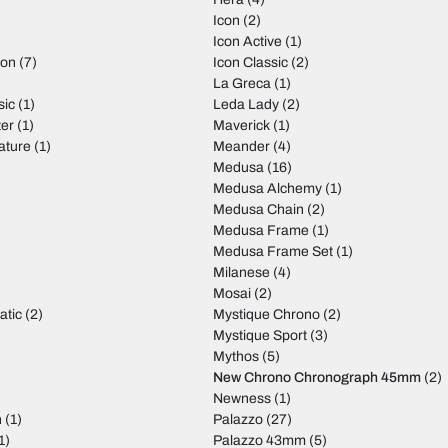
Icon
(2)
Icon Active
(1)
ion
(7)
Icon Classic
(2)
La Greca
(1)
sic
(1)
Leda Lady
(2)
er
(1)
Maverick
(1)
ature
(1)
Meander
(4)
)
Medusa
(16)
Medusa Alchemy
(1)
)
Medusa Chain
(2)
Medusa Frame
(1)
Medusa Frame Set
(1)
Milanese
(4)
Mosai
(2)
atic
(2)
Mystique Chrono
(2)
Mystique Sport
(3)
Mythos
(5)
New Chrono Chronograph 45mm
(2)
Newness
(1)
n
(1)
Palazzo
(27)
1)
Palazzo 43mm
(5)