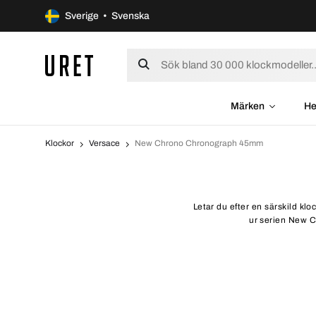
Sverige • Svenska
Märken
He
Klockor
Versace
New Chrono Chronograph 45mm
Letar du efter en särskild k
ur serien New C