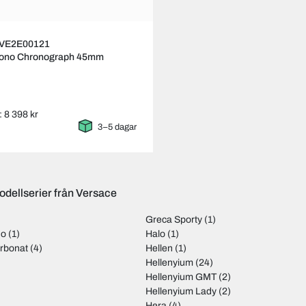
 VE2E00121
ono Chronograph 45mm
: 8 398 kr
3–5 dagar
odellserier från Versace
Greca Sporty
(1)
no
(1)
Halo
(1)
arbonat
(4)
Hellen
(1)
Hellenyium
(24)
Hellenyium GMT
(2)
Hellenyium Lady
(2)
Hera
(4)