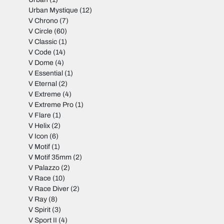
Urban Mystique
(12)
V Chrono
(7)
V Circle
(60)
V Classic
(1)
V Code
(14)
V Dome
(4)
V Essential
(1)
V Eternal
(2)
V Extreme
(4)
V Extreme Pro
(1)
V Flare
(1)
V Helix
(2)
V Icon
(6)
V Motif
(1)
V Motif 35mm
(2)
V Palazzo
(2)
V Race
(10)
V Race Diver
(2)
V Ray
(8)
V Spirit
(3)
V Sport II
(4)