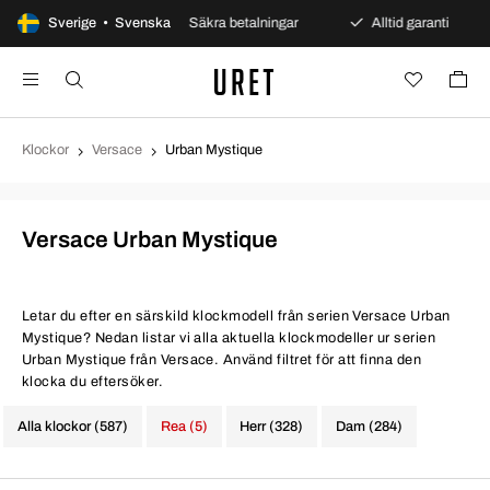
s öppet köp
Sverige • Svenska
Säkra betalningar
Alltid garanti
S
Klockor
Versace
Urban Mystique
Versace Urban Mystique
Letar du efter en särskild klockmodell från serien Versace Urban
Mystique? Nedan listar vi alla aktuella klockmodeller ur serien
Urban Mystique från Versace. Använd filtret för att finna den
klocka du eftersöker.
Alla klockor (587)
Rea (5)
Herr (328)
Dam (284)