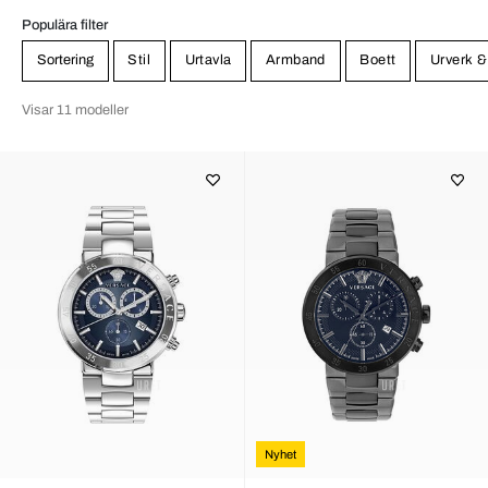
Populära filter
Sortering
Stil
Urtavla
Armband
Boett
Urverk &
Visar 11 modeller
Nyhet