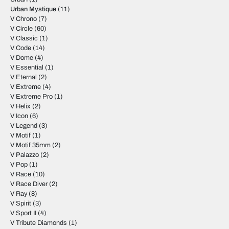
Urban Mystique
(11)
V Chrono
(7)
V Circle
(60)
V Classic
(1)
V Code
(14)
V Dome
(4)
V Essential
(1)
V Eternal
(2)
V Extreme
(4)
V Extreme Pro
(1)
V Helix
(2)
V Icon
(6)
V Legend
(3)
V Motif
(1)
V Motif 35mm
(2)
V Palazzo
(2)
V Pop
(1)
V Race
(10)
V Race Diver
(2)
V Ray
(8)
V Spirit
(3)
V Sport II
(4)
V Tribute Diamonds
(1)