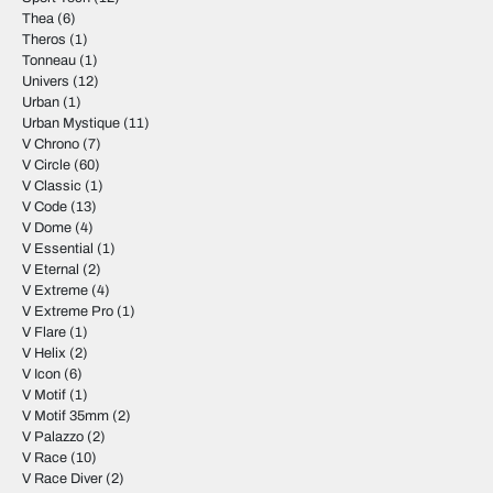
Thea
(6)
Theros
(1)
Tonneau
(1)
Univers
(12)
Urban
(1)
Urban Mystique
(11)
V Chrono
(7)
V Circle
(60)
V Classic
(1)
V Code
(13)
V Dome
(4)
V Essential
(1)
V Eternal
(2)
V Extreme
(4)
V Extreme Pro
(1)
V Flare
(1)
V Helix
(2)
V Icon
(6)
V Motif
(1)
V Motif 35mm
(2)
V Palazzo
(2)
V Race
(10)
V Race Diver
(2)