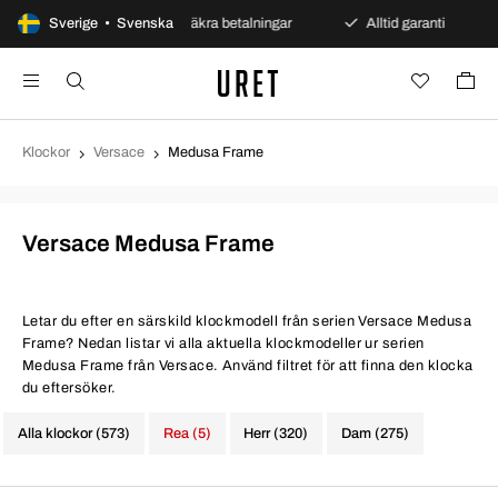
rs öppet köp
Sverige • Svenska
Säkra betalningar
Alltid garanti
Klockor
Versace
Medusa Frame
Versace Medusa Frame
Letar du efter en särskild klockmodell från serien Versace Medusa
Frame? Nedan listar vi alla aktuella klockmodeller ur serien
Medusa Frame från Versace. Använd filtret för att finna den klocka
du eftersöker.
Alla klockor (573)
Rea (5)
Herr (320)
Dam (275)