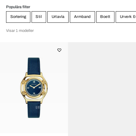
Populära filter
Sortering
Stil
Urtavla
Armband
Boett
Urverk &
Visar 1 modeller