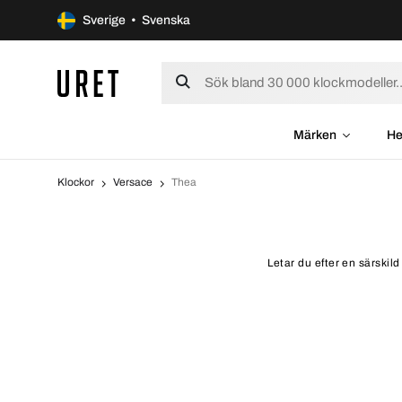
Sverige • Svenska
Märken
He
Klockor
Versace
Thea
Letar du efter en särskil