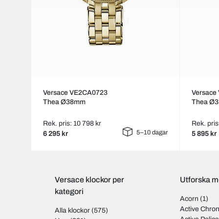
Versace VE2CA0723
Versace
Thea Ø38mm
Thea Ø
Rek. pris: 10 798 kr
Rek. pris
5–10 dagar
6 295 kr
5 895 kr
Versace klockor per
Utforska m
kategori
Acorn
(1)
Active Chro
Alla klockor
(575)