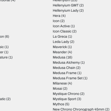
arbonat
(4)
Hellenyium
(23)
Hellenyium GMT
(2)
Hellenyium Lady
(2)
Hera
(4)
Icon
(2)
Icon Active
(1)
Icon Classic
(2)
ion
(6)
La Greca
(1)
Leda Lady
(2)
sic
(1)
Maverick
(1)
er
(1)
Meander
(4)
ature
(1)
Medusa
(16)
)
Medusa Alchemy
(1)
Medusa Chain
(2)
)
Medusa Frame
(1)
Medusa Frame Set
(1)
Milanese
(4)
Mosai
(2)
Mystique Chrono
(2)
atic
(2)
Mystique Sport
(3)
Mythos
(5)
New Chrono Chronograph 45mm
(2)