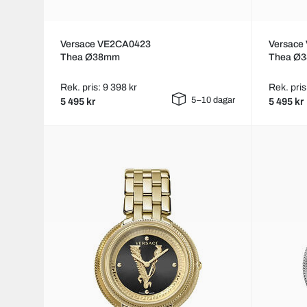
Versace VE2CA0423
Versace
Thea Ø38mm
Thea Ø
Rek. pris: 9 398 kr
Rek. pris
5–10 dagar
5 495 kr
5 495 kr