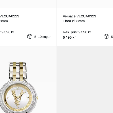
 VE2CA0223
Versace VE2CA0323
38mm
Thea Ø38mm
: 9 398 kr
Rek. pris: 9 398 kr
5–10 dagar
5
5 495 kr