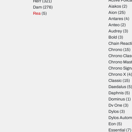
Active Polic
Herr
(321)
Aiakos
(2)
Dam
(276)
Aion
(25)
Rea
(5)
Antares
(4)
Anteo
(2)
Audrey
(3)
Bold
(3)
Chain React
Chrono
(15)
Chrono Clas
Chrono Mast
Chrono Sign
Chrono X
(4
Classic
(15)
Daedalus
(5
Daphnis
(5)
Dominus
(1)
Dv One
(3)
Dylos
(3)
Dylos Autom
Eon
(5)
Essential
(7)