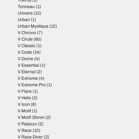
Theros
(1)
Tonneau
(1)
Univers
(12)
Urban
(1)
Urban Mystique
(12)
V Chrono
(7)
V Circle
(60)
V Classic
(1)
V Code
(14)
V Dome
(4)
V Essential
(1)
V Eternal
(2)
V Extreme
(4)
V Extreme Pro
(1)
V Flare
(1)
V Helix
(2)
V Icon
(6)
V Motif
(1)
V Motif 35mm
(2)
V Palazzo
(2)
V Race
(10)
V Race Diver
(2)