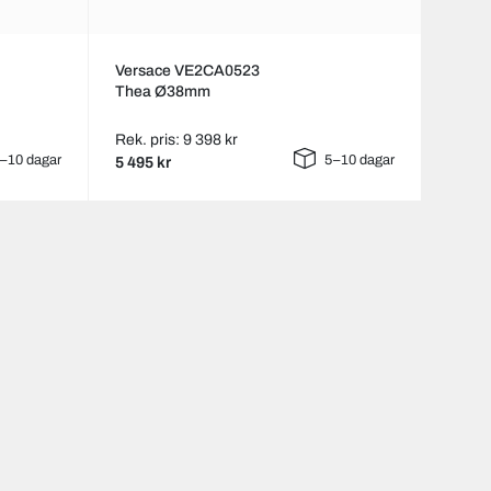
Versace VE2CA0523
Thea Ø38mm
Rek. pris: 9 398 kr
–10 dagar
5–10 dagar
5 495 kr