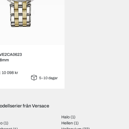
 VE2CA0623
38mm
: 10 098 kr
5–10 dagar
odellserier från Versace
Halo
(1)
no
(1)
Hellen
(1)