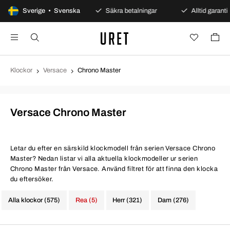
00 dagars öppet köp
Sverige • Svenska
Säkra betalningar
Alltid garanti
Klockor
Versace
Chrono Master
Versace Chrono Master
Letar du efter en särskild klockmodell från serien Versace Chrono
Master? Nedan listar vi alla aktuella klockmodeller ur serien
Chrono Master från Versace. Använd filtret för att finna den klocka
du eftersöker.
Alla klockor (575)
Rea (5)
Herr (321)
Dam (276)