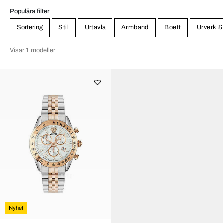
Populära filter
Sortering
Stil
Urtavla
Armband
Boett
Urverk &
Visar 1 modeller
Nyhet