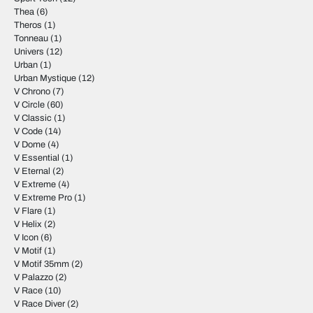
Thea
(6)
Theros
(1)
Tonneau
(1)
Univers
(12)
Urban
(1)
Urban Mystique
(12)
V Chrono
(7)
V Circle
(60)
V Classic
(1)
V Code
(14)
V Dome
(4)
V Essential
(1)
V Eternal
(2)
V Extreme
(4)
V Extreme Pro
(1)
V Flare
(1)
V Helix
(2)
V Icon
(6)
V Motif
(1)
V Motif 35mm
(2)
V Palazzo
(2)
V Race
(10)
V Race Diver
(2)