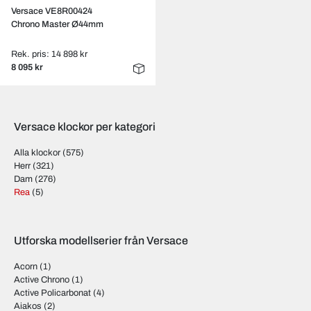
Versace VE8R00424
Chrono Master Ø44mm
Rek. pris: 14 898 kr
8 095 kr
Versace klockor per kategori
Alla klockor
(575)
Herr
(321)
Dam
(276)
Rea
(5)
Utforska modellserier från Versace
Acorn
(1)
Active Chrono
(1)
Active Policarbonat
(4)
Aiakos
(2)