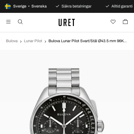
100 dagars öppet köp
Sverige • Svenska
Säkra betalningar
Alltid garanti
Bulova
Lunar Pilot
Bulova Lunar Pilot Svart/Stål Ø43.5 mm 96K111