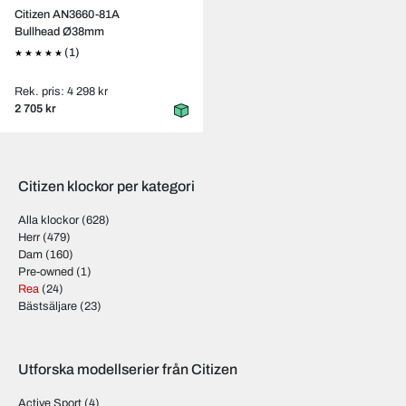
Citizen AN3660-81A
Bullhead Ø38mm
(1)
Rek. pris: 4 298 kr
2 705 kr
Citizen klockor per kategori
Alla klockor
(628)
Herr
(479)
Dam
(160)
Pre-owned
(1)
Rea
(24)
Bästsäljare
(23)
Utforska modellserier från Citizen
Active Sport
(4)