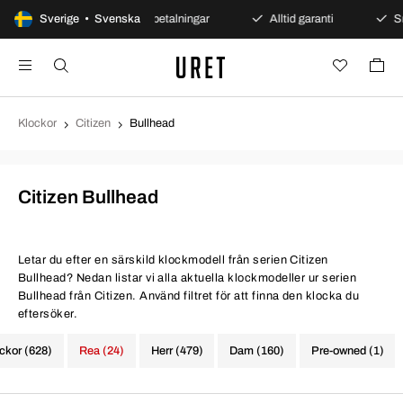
öppet köp
Sverige • Svenska
Säkra betalningar
Alltid garanti
Snab
Klockor
Citizen
Bullhead
Citizen Bullhead
Letar du efter en särskild klockmodell från serien Citizen
Bullhead? Nedan listar vi alla aktuella klockmodeller ur serien
Bullhead från Citizen. Använd filtret för att finna den klocka du
eftersöker.
ockor (628)
Rea (24)
Herr (479)
Dam (160)
Pre-owned (1)