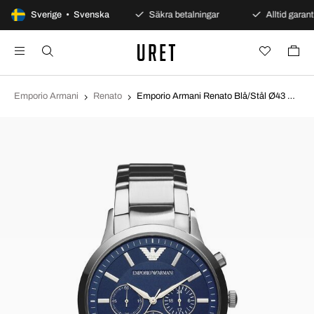
100 dagars öppet köp
Sverige • Svenska
Säkra betalningar
Alltid garanti
Emporio Armani
Renato
Emporio Armani Renato Blå/Stål Ø43 mm AR2448