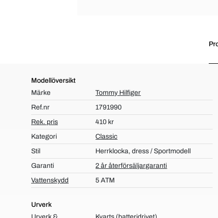
Pr
Modellöversikt
Märke
Tommy Hilfiger
Ref.nr
1791990
Rek. pris
410 kr
Kategori
Classic
Stil
Herrklocka, dress / Sportmodell
Garanti
2 år återförsäljargaranti
Vattenskydd
5 ATM
Urverk
Urverk &
Kvarts (batteridrivet)