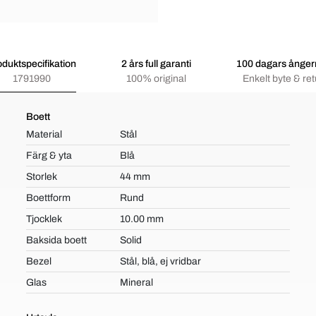
oduktspecifikation
2 års full garanti
100 dagars ångerr
1791990
100% original
Enkelt byte & ret
Boett
Material
Stål
Färg & yta
Blå
Storlek
44 mm
Boettform
Rund
Tjocklek
10.00 mm
Baksida boett
Solid
Bezel
Stål, blå, ej vridbar
Glas
Mineral