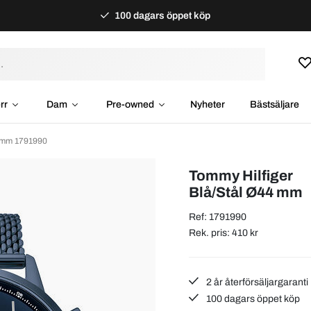
100 dagars öppet köp
rr
Dam
Pre-owned
Nyheter
Bästsäljare
4 mm 1791990
Tommy Hilfiger
Blå/Stål Ø44 mm
Ref: 1791990
Rek. pris: 410 kr
2 år återförsäljargaranti
100 dagars öppet köp