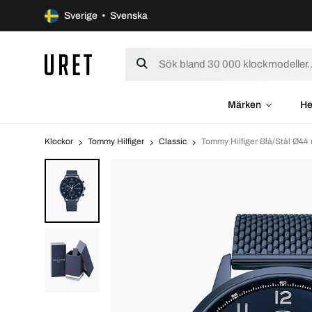
Sverige • Svenska
Märken
He
Klockor
Tommy Hilfiger
Classic
Tommy Hilfiger Blå/Stål Ø4