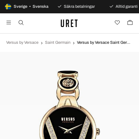
100 dagars öppet köp
Sverige • Svenska
Säkra betalningar
Alltid garanti
Versus by Versace
Saint Germain
Versus by Versace Saint Germain Svart/Gulguldtonat stål Ø32 mm VSP1J0321