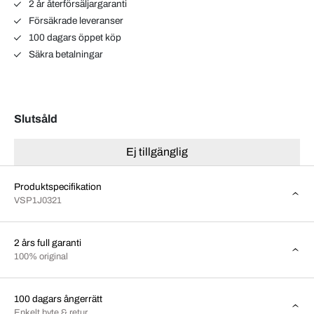
2 år återförsäljargaranti
Försäkrade leveranser
100 dagars öppet köp
Säkra betalningar
Slutsåld
Ej tillgänglig
Produktspecifikation
VSP1J0321
2 års full garanti
100% original
100 dagars ångerrätt
Enkelt byte & retur