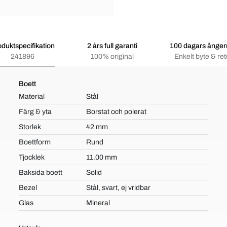
oduktspecifikation
2 års full garanti
100 dagars ångerr
241896
100% original
Enkelt byte & ret
Boett
Material
Stål
Färg & yta
Borstat och polerat
Storlek
42 mm
Boettform
Rund
Tjocklek
11.00 mm
Baksida boett
Solid
Bezel
Stål, svart, ej vridbar
Glas
Mineral