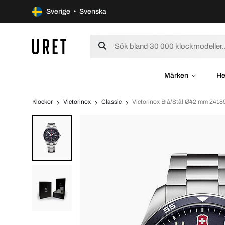
Sverige • Svenska
Märken
He
Klockor
Victorinox
Classic
Victorinox Blå/Stål Ø42 mm 2418