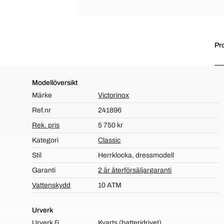
Pr
Modellöversikt
Märke
Victorinox
Ref.nr
241896
Rek. pris
5 750 kr
Kategori
Classic
Stil
Herrklocka, dressmodell
Garanti
2 år återförsäljargaranti
Vattenskydd
10 ATM
Urverk
Urverk &
Kvarts (batteridrivet)