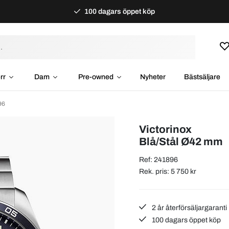
100 dagars öppet köp
rr
Dam
Pre-owned
Nyheter
Bästsäljare
96
Victorinox
Blå/Stål Ø42 mm
Ref: 241896
Rek. pris: 5 750 kr
2 år återförsäljargaranti
100 dagars öppet köp