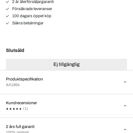
2 år återförsäljargaranti
Försäkrade leveranser
100 dagars öppet köp
Säkra betalningar
Slutsåld
Ej tillgänglig
Produktspecifikation
AX1854
Kundrecensioner
(1)
2 års full garanti
100% original