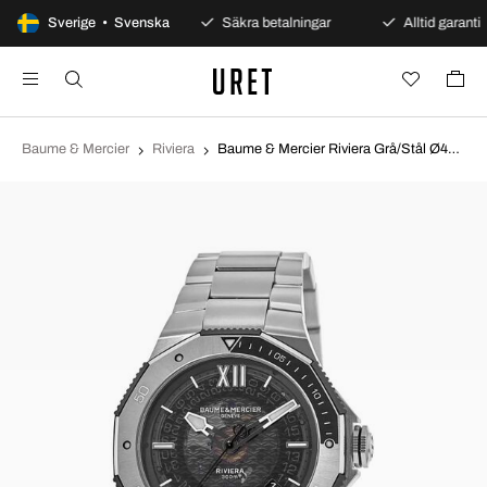
100 dagars öppet köp
Sverige • Svenska
Säkra betalningar
Alltid garanti
Baume & Mercier
Riviera
Baume & Mercier Riviera Grå/Stål Ø42 mm M0A10717