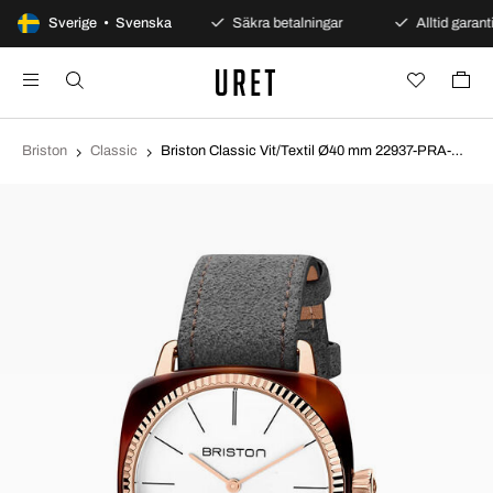
100 dagars öppet köp
Sverige • Svenska
Säkra betalningar
Alltid garanti
Briston
Classic
Briston Classic Vit/Textil Ø40 mm 22937-PRA-T-2-LNT