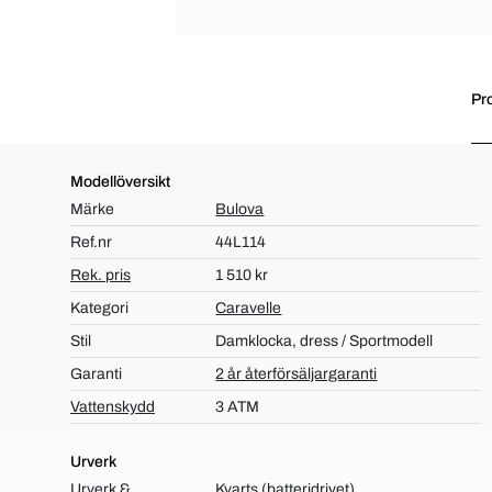
Pr
Modellöversikt
Märke
Bulova
Ref.nr
44L114
Rek. pris
1 510 kr
Kategori
Caravelle
Stil
Damklocka, dress / Sportmodell
Garanti
2 år återförsäljargaranti
Vattenskydd
3 ATM
Urverk
Urverk &
Kvarts (batteridrivet),