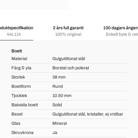
oduktspecifikation
2 års full garanti
100 dagars ångerr
44L114
100% original
Enkelt byte & ret
Boett
Material
Gulguldtonat stål
Färg & yta
Borstat och polerat
Storlek
38 mm
Boettform
Rund
Tjocklek
10.50 mm
Baksida boett
Solid
Bezel
Gulguldtonat stål, kristaller, ej vridbar
Glas
Mineral
Skruvkrona
Ja