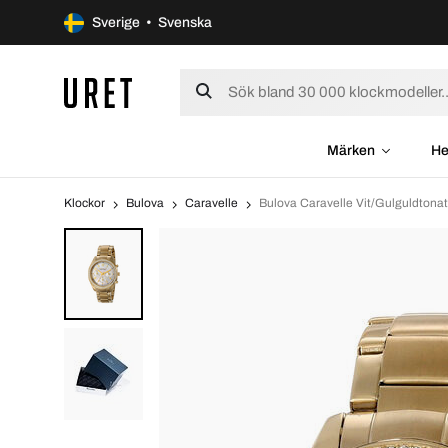
Sverige • Svenska
Märken
He
Klockor
Bulova
Caravelle
Bulova Caravelle Vit/Gulguldtona