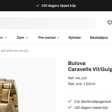
100 dagars öppet köp
rr
Dam
Pre-owned
Nyheter
Bästsäljare
t stål Ø38 mm 44L114
Bulova
Caravelle Vit/Gul
Ref: 44L114
Rek. pris: 1 510 kr
2 år återförsäljargaranti
100 dagars öppet köp