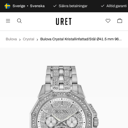
100 dagars öppet köp
Sverige • Svenska
Säkra betalningar
Alltid garanti
Bulova
Crystal
Bulova Crystal Kristallinfattad/Stål Ø41.5 mm 96C134