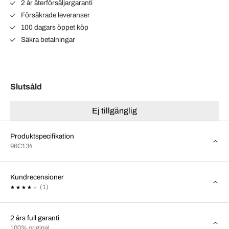
2 år återförsäljargaranti
Försäkrade leveranser
100 dagars öppet köp
Säkra betalningar
Slutsåld
Ej tillgänglig
Produktspecifikation
96C134
Kundrecensioner
(1)
2 års full garanti
100% original