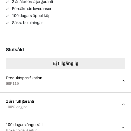
2 år återförsäljargaranti
Försäkrade leveranser
100 dagars öppet köp
Säkra betalningar
Slutsåld
Ej tillgänglig
Produktspecifikation
98P119
2 års full garanti
100% original
100 dagars ångerrätt
Enkelt byte & retur