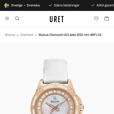
100 dagars öppet köp
Sverige • Svenska
Säkra betalningar
Alltid garanti
Bulova
Diamond
Bulova Diamond Vit/Läder Ø32 mm 98P119