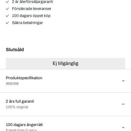
2 år återförsäljargaranti
Försäkrade leveranser
100 dagars öppet köp
Säkra betalningar
Slutsåld
Ej tillgänglig
Produktspecifikation
96B386
2 års full garanti
100% original
100 dagars ångerrätt
Enkelt byte & retur