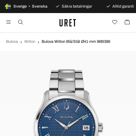
100 dagars öppet köp
Sverige • Svenska
Säkra betalningar
Alltid garanti
Bulova
Wilton
Bulova Wilton Blå/Stål Ø41 mm 96B386