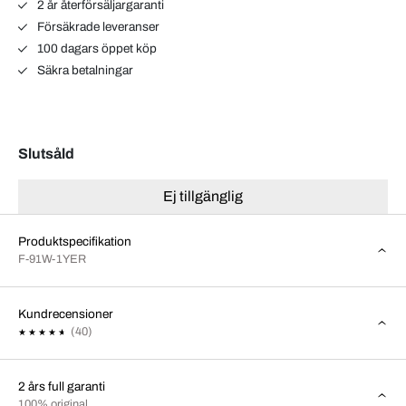
2 år återförsäljargaranti
Försäkrade leveranser
100 dagars öppet köp
Säkra betalningar
Slutsåld
Ej tillgänglig
Produktspecifikation
F-91W-1YER
Kundrecensioner
(40)
2 års full garanti
100% original