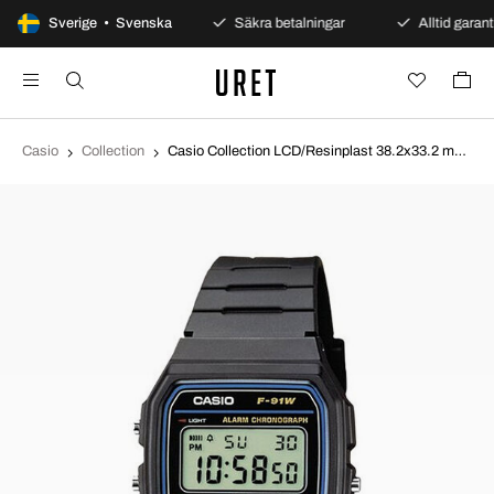
100 dagars öppet köp
Sverige • Svenska
Säkra betalningar
Alltid garanti
Casio
Collection
Casio Collection LCD/Resinplast 38.2x33.2 mm F-91W-1YER