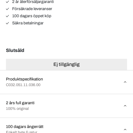
2 år återförsäljargaranti
Försäkrade leveranser
100 dagars öppet köp
Säkra betalningar
Slutsåld
Ej tillgänglig
Produktspecifikation
C032.051.11.036.00
2 års full garanti
100% original
100 dagars ångerrätt
Enkelt byte & retur